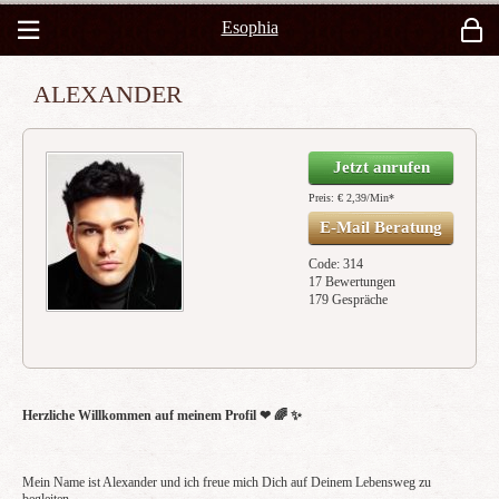
Esophia
ALEXANDER
Jetzt anrufen
Preis: € 2,39/Min
*
E-Mail Beratung
Code: 314
17 Bewertungen
179 Gespräche
Herzliche Willkommen auf meinem Profil ❤ ️🌈 ✨
Mein Name ist Alexander und ich freue mich Dich auf Deinem Lebensweg zu