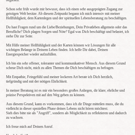
begleiten.
Schon sehr früh wurde mir bewusst, dass ich einen sehr ausgeprägten Zugang zur
geistigen Welt besitze. Ab diesem Zeitpunkt begann ich mich intensiv mit meiner
Hellfühligkeit, dem Kartenlegen und der spirituellen Lebensberatung zu beschäftigen.
Du hast Fragen rund um die Liebe/Beziehungen, Dein Privatleben allgemein oder das
Berufliche? Dich plagen Sorgen und Nöte? Egal was Dich beschäftigt und belastet, ich
stehe Dir zur Seite.
Mit Hilfe meiner Hellfühligkeit und der Karten können wir Lösungen für alle
wichtigen Belange in Deinem Leben finden. Ich helfe Dir dabei, Deinen
Energiespeicher wieder aufzufüllen.
Ich bin ein sehr offener, toleranter und kommunikativer Mensch. Aus diesem Grund
scheue Dich nicht, mich zu allen Themen die Dich beschäftigen zu befragen.
Mit Empathie, Feingefühl und meiner lockeren Art berate ich Dich herzlich,
tiefgründig und mit der nötigen Ehrlichkeit.
In meiner Beratung ist es mir ein besonders großes Anliegen, dir klare, ehrliche und
präzise Perspektiven mit auf den Weg geben zu können.
Aus diesem Grund, kann es vorkommen, dass ich dir Dinge mitteilen muss, die du
vielleicht in dieser speziellen Phase deines Lebens nicht hören möchtest.
Sieh dies bitte nie als "Angriff", sondern als Möglichkeit zu reflektieren und dadurch
zu wachsen.
Ich freue mich auf Deinen Anruf.