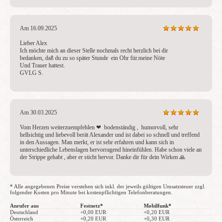
Am 16.09.2025
Lieber Alex 

Ich möchte mich an dieser Stelle nochmals recht herzlich bei dir

bedanken, daß du zu so später Stunde  ein Ohr für.meine Nöte

Und Trauer hattest.

GVLG S.
Am 30.03.2025
Vom Herzen weiterzuempfehlen ❤ ️ bodenständig ,  humorvoll, sehr 
hellsichtig und liebevoll berät Alexander und ist dabei so schnell und treffend 
in den Aussagen. Man merkt, er ist sehr erfahren und kann sich in 
unterschiedliche Lebenslagen hervorragend hineinfühlen. Habe schon viele an 
der Strippe gehabt , aber er sticht hervor. Danke dir für dein Wirken 🙏 
* Alle angegebenen Preise verstehen sich inkl. der jeweils gültigen Umsatzsteuer zzgl.
folgender Kosten pro Minute bei kostenpflichtigen Telefonberatungen.
Anrufer aus
Festnetz*
Mobilfunk*
Deutschland
+0,00 EUR
+0,20 EUR
Österreich
+0,20 EUR
+0,30 EUR