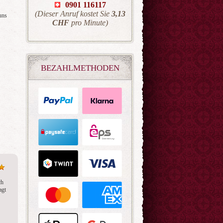
0901 116117
(Dieser Anruf kostet Sie
3,13
uns
CHF
pro Minute)
BEZAHLMETHODEN
isa
TARA
TARA
N: 173
PIN: 242
PIN: 242
wertungen: 542
Bewertungen:
Bewertung
2113
2113
 Beraterin mit
 Hellsichtige
Jedes Gespräch, jede Beratung
Ich kann nur sagen, bu
ist professionell, sie nimmt
Energiebearbeitung be
Zeit, versteht die Probleme.
Jeden Cent wert. Abso
So eine warme und liebevolle
Goldwert. 🌟🌟🌟🌟
Person. 🌺😇🥰
h 
gt 