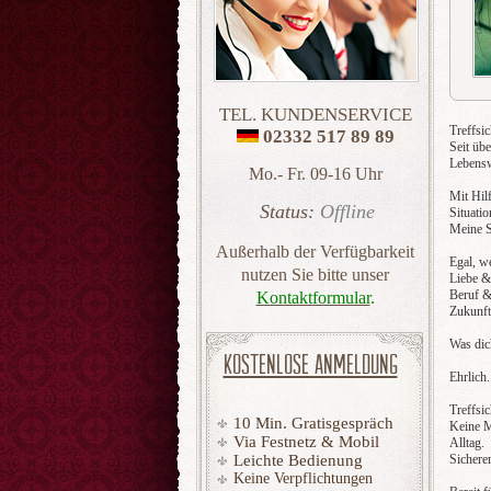
TEL. KUNDENSERVICE
Treffsi
02332 517 89 89
Seit übe
Lebens
Mo.- Fr. 09-16 Uhr
Mit Hil
Status:
Offline
Situati
Meine 
Außerhalb der Verfügbarkeit
Egal, w
nutzen Sie bitte unser
Liebe &
Beruf &
Kontaktformular
.
Zukunft
Was dic
KOSTENLOSE ANMELDUNG
Ehrlich
Treffsi
10 Min. Gratisgespräch
Keine M
Via Festnetz & Mobil
Alltag.
Leichte Bedienung
Sichere
Keine Verpflichtungen