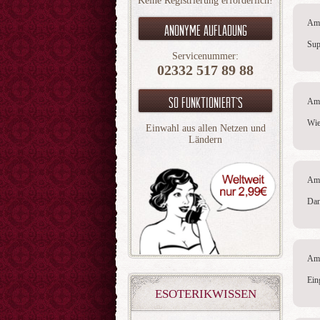
Keine Registrierung erforderlich!
Am 
Anonyme aufladung
Supe
Servicenummer:
02332 517 89 88
So funktioniert`s
Am 
Wie
Einwahl aus allen Netzen und
Ländern
Am 
Dan
Am 
Ein
ESOTERIKWISSEN