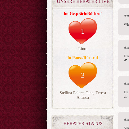
UNSERE BERATER LIVE
Tara uneingeschränkt
weiterempfehlen!
Im Gespräch/Rückruf
Am 
Wie
1
Am 
Liora
Und
In Pause/Rückruf
💕
3
Am 
Du 
Stellina Polare
,
Tina
,
Teresa
dir
Ananda
Am 
BERATER STATUS
Seh