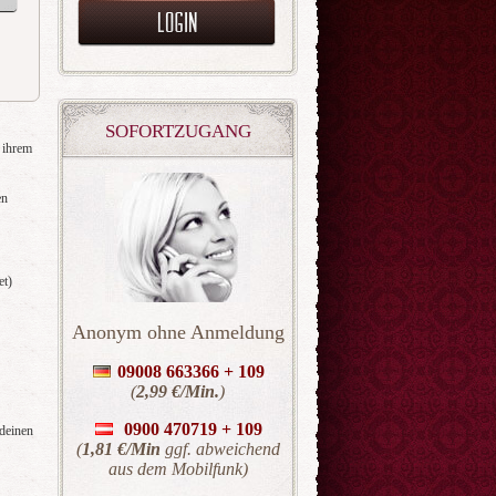
SOFORTZUGANG
f ihrem
en
et)
Anonym ohne Anmeldung
09008 663366 + 109
(
2,99 €/Min.
)
0900 470719 +
109
 deinen
(
1,81 €/Min
ggf. abweichend
aus dem Mobilfunk)