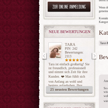
Bereit 
Wenn du
gemeins
Kontakti
Kategor
Kat
NEUE BEWERTUNGEN
Tarot 
TARA
PIN: 242
Bewertungen:
Be
2113
Tara ist einfach großartig! Sie
Danke f
ist freundlich, professionell
erfrisc
und nimmt sich Zeit für ihre
Gesprä
Kunden. ❤️ Man fühlt sich
Am 
von Anfang an wohl und
bestens aufgehoben. Ihre
So 
Arbeit ist von höchster
25 neusten Bewertungen
wis
Qualität, und das Ergebnis hat
woh
meine Erwartungen
übertroffen. Ich komme
wie
definitiv wieder und kann