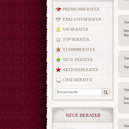
PREMIUMBERATER
EXKLUSIVBERATER
Am 
VIP BERATER
Her
Bin
TOP BERATER
STAMMBERATER
Am 
NEUE BERATER
Top
AKTIONSBERATER
CHAT-BERATER
Am 
Dan
her
NEUE BERATER
Am 