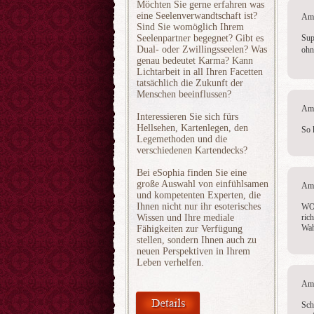
Möchten Sie gerne erfahren was
eine Seelenverwandtschaft ist?
Am 
Sind Sie womöglich Ihrem
Seelenpartner begegnet? Gibt es
Sup
Dual- oder Zwillingsseelen? Was
ohn
genau bedeutet Karma? Kann
Lichtarbeit in all Ihren Facetten
tatsächlich die Zukunft der
Menschen beeinflussen?
Am 
Interessieren Sie sich fürs
Hellsehen, Kartenlegen, den
So 
Legemethoden und die
verschiedenen Kartendecks?
Bei eSophia finden Sie eine
große Auswahl von einfühlsamen
Am 
und kompetenten Experten, die
Ihnen nicht nur ihr esoterisches
WOW
Wissen und Ihre mediale
ric
Wah
Fähigkeiten zur Verfügung
stellen, sondern Ihnen auch zu
neuen Perspektiven in Ihrem
Leben verhelfen.
Am 
Sch