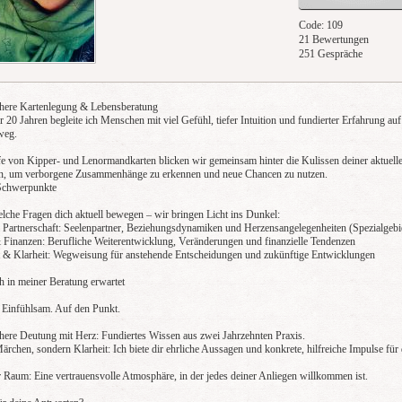
Code: 109
21 Bewertungen
251 Gespräche
chere Kartenlegung & Lebensberatung
r 20 Jahren begleite ich Menschen mit viel Gefühl, tiefer Intuition und fundierter Erfahrung au
weg.
fe von Kipper- und Lenormandkarten blicken wir gemeinsam hinter die Kulissen deiner aktuell
on, um verborgene Zusammenhänge zu erkennen und neue Chancen zu nutzen.
Schwerpunkte
elche Fragen dich aktuell bewegen – wir bringen Licht ins Dunkel:
 Partnerschaft: Seelenpartner, Beziehungsdynamiken und Herzensangelegenheiten (Spezialgebi
 Finanzen: Berufliche Weiterentwicklung, Veränderungen und finanzielle Tendenzen
 & Klarheit: Wegweisung für anstehende Entscheidungen und zukünftige Entwicklungen
h in meiner Beratung erwartet
. Einfühlsam. Auf den Punkt.
chere Deutung mit Herz: Fundiertes Wissen aus zwei Jahrzehnten Praxis.
ärchen, sondern Klarheit: Ich biete dir ehrliche Aussagen und konkrete, hilfreiche Impulse für
r Raum: Eine vertrauensvolle Atmosphäre, in der jedes deiner Anliegen willkommen ist.