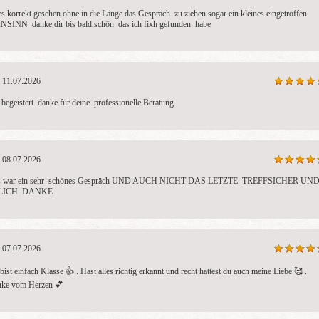
Sofia
Jasmine
Mi
es korrekt gesehen ohne in die Länge das Gespräch  zu ziehen sogar ein kleines eingetroffen  
PIN: 263
PIN: 212
PI
SINN  danke dir bis bald,schön  das ich fixh gefunden  habe
Bewertungen: 12
Bewertungen: 5
Be
 Jahre Erfahrung
Wie finde ich meinem Glück?
🔮 Mio – Hells
 mit Lenormand,-
Wie hole ich es zurück?
Kartenlegerin 
r- und Engelskarten,
Medial mit der geistigen Welt
der Seele • Ho
11.07.2026
arbeit, Pendel, Tensor,
verbunden. Fragen –
Treffsicherheit
den-Auflösung,
Antworten
Klarheit Mit He
 begeistert  danke für deine  professionelle Beratung
energie-Übertragung,
jahrzehntelang
Chronik lesen
blicke ich hint
estützt.
des Sich
08.07.2026
 war ein sehr  schönes Gespräch UND AUCH NICHT DAS LETZTE  TREFFSICHER UND
LICH  DANKE
07.07.2026
bist einfach Klasse 👍 . Hast alles richtig erkannt und recht hattest du auch meine Liebe 🥰 . 
ke vom Herzen 💕 