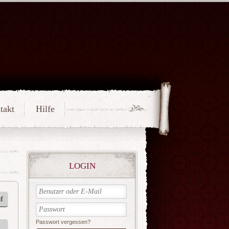
takt
Hilfe
LOGIN
f
Passwort vergessen?