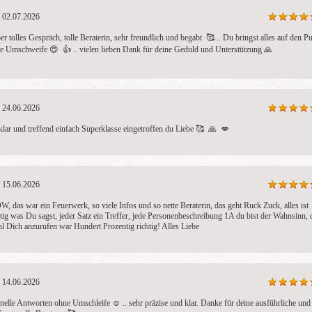
02.07.2026
er tolles Gespräch, tolle Beraterin, sehr freundlich und begabt  🥰 .. Du bringst alles auf den Pu
e Umschweife 😍  👍 .. vielen lieben Dank für deine Geduld und Unterstützung 🙏 
24.06.2026
klar und treffend einfach Superklasse eingetroffen du Liebe 🥰  🙏  💋 
15.06.2026
, das war ein Feuerwerk, so viele Infos und so nette Beraterin, das geht Ruck Zuck, alles ist 
htig was Du sagst, jeder Satz ein Treffer, jede Personenbeschreibung 1A du bist der Wahnsinn, d
l Dich anzurufen war Hundert Prozentig richtig! Alles Liebe
14.06.2026
nelle Antworten ohne Umschleife ☺ ️.. sehr präzise und klar. Danke für deine ausführliche und 