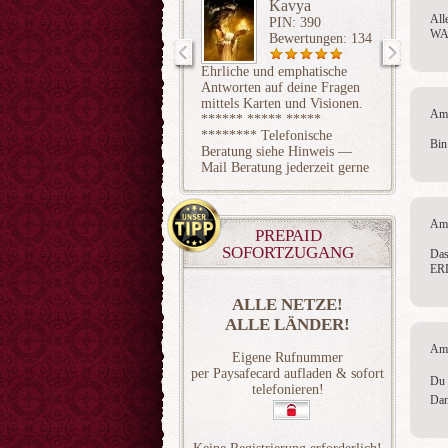
Kavya
All
PIN: 390
WAN
Bewertungen: 134
Ehrliche und emphatische
Über 20
Antworten auf deine Fragen
geprägt
mittels Karten und Visionen.
Zigeune
Am 
****** ***** *****
Energie
******** Telefonische
Blocka
Bin
Beratung siehe Hinweis —
Quanten
Mail Beratung jederzeit gerne
Akasha-
:)
Karteng
Am 
PREPAID
SOFORTZUGANG
Das
ER
ALLE NETZE!
ALLE LÄNDER!
Am 
Eigene Rufnummer
per Paysafecard aufladen & sofort
Du 
telefonieren!
Dan