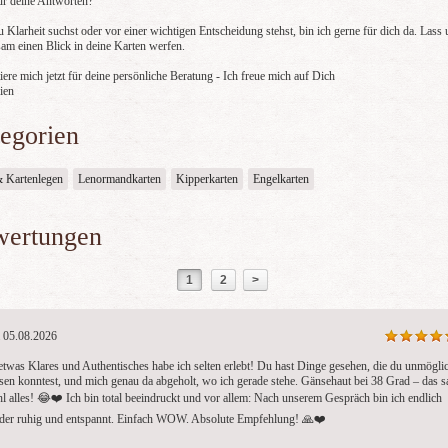
für deine Antworten?
 Klarheit suchst oder vor einer wichtigen Entscheidung stehst, bin ich gerne für dich da. Lass 
am einen Blick in deine Karten werfen.
ere mich jetzt für deine persönliche Beratung - Ich freue mich auf Dich
ien
egorien
& Kartenlegen
Lenormandkarten
Kipperkarten
Engelkarten
Gipsy
Matilda
El
PIN: 100
PIN: 201
PI
Bewertungen:
Bewertungen: 774
Be
wertungen
11001
Vielen lieben Dank
Mega
ür die immer
für das hilfreiche Gespräch
Herz und echte
1
2
>
henden tollen
Gabe💕🙏🏼
che 😄
05.08.2026
etwas Klares und Authentisches habe ich selten erlebt! Du hast Dinge gesehen, die du unmöglic
sen konntest, und mich genau da abgeholt, wo ich gerade stehe. Gänsehaut bei 38 Grad – das sa
l alles! 😂❤️ Ich bin total beeindruckt und vor allem: Nach unserem Gespräch bin ich endlich 
der ruhig und entspannt. Einfach WOW. Absolute Empfehlung! 🙏❤️