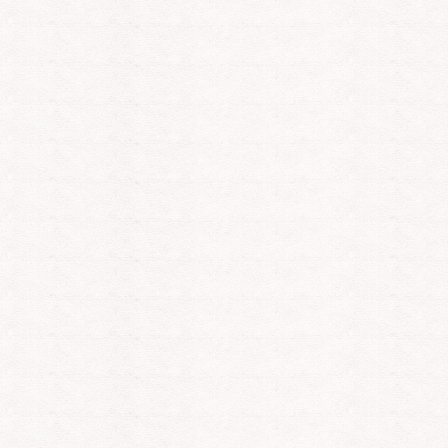
Julian
CarmenW
Sy
PIN: 012
PIN: 190
PI
Bewertungen: 8
Bewertungen: 46
Be
wach und die
liebevolle, ehrliche Beratung
Mentorin Sylwi
n kreisen? Ich lege
mit Herz und Angaben von
Klarheit & Ber
normand-Karten und
Zeittendenzen.
Neuen Zeit. K
r ehrlich, was wirklich
treffsicher bei
am liebsten als
Sexualität, Fin
liche Mail-Deutung,
Immobilien, S
3–4 Std. Chat & Anruf:
Kom. Klare Ze
12.
starte durch