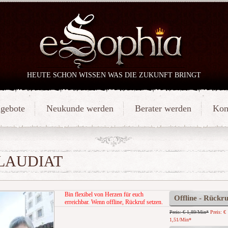
HEUTE SCHON WISSEN WAS DIE ZUKUNFT BRINGT
gebote
Neukunde werden
Berater werden
Kon
LAUDIAT
Bin flexibel von Herzen für euch
Offline - Rückru
erreichbar. Wenn offline, Rückruf setzen.
Preis: € 1,89/Min
*
Preis: €
1,51/Min
*