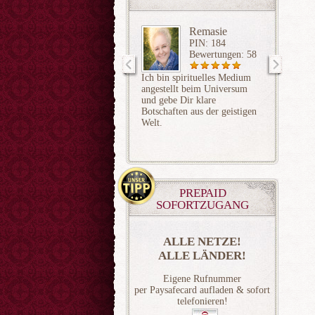
Remasie
PIN: 184
Bewertungen: 58
Ich bin spirituelles Medium
Nachts 
angestellt beim Universum
Gedanke
und gebe Dir klare
die Le
Botschaften aus der geistigen
sage di
Welt.
läuft – 
schrift
innert 
Code 0
PREPAID
SOFORTZUGANG
ALLE NETZE!
ALLE LÄNDER!
Eigene Rufnummer
per Paysafecard aufladen & sofort
telefonieren!