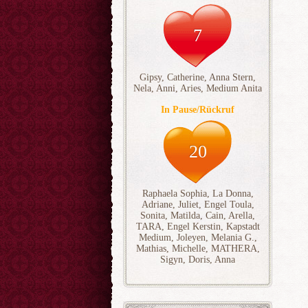
7
Gipsy
,
Catherine
,
Anna Stern
,
Nela
,
Anni
,
Aries
,
Medium Anita
In Pause/Rückruf
20
Raphaela Sophia
,
La Donna
,
Adriane
,
Juliet
,
Engel Toula
,
Sonita
,
Matilda
,
Cain
,
Arella
,
TARA
,
Engel Kerstin
,
Kapstadt
Medium
,
Joleyen
,
Melania G.
,
Mathias
,
Michelle
,
MATHERA
,
Sigyn
,
Doris
,
Anna