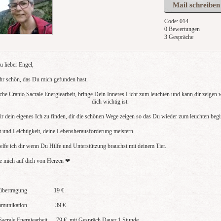
Mail schreiben
Code: 014
0 Bewertungen
3 Gespräche
u lieber Engel,
sehr schön, das Du mich gefunden hast.
che Cranio Sacrale Energiearbeit, bringe Dein Inneres Licht zum leuchten und kann dir zeigen 
dich wichtig ist.
ir dein eigenes Ich zu finden, dir die schönen Wege zeigen so das Du wieder zum leuchten beg
 und Leichtigkeit, deine Lebensherausforderung meistern.
elfe ich dir wenn Du Hilfe und Unterstützung brauchst mit deinem Tier.
ue mich auf dich von Herzen ❤ ️
ieübertragung 19 €
kommunikation 39 €
Sacrale Energiearbeit 79 € mit Gespräch Dauer 1 Stunde