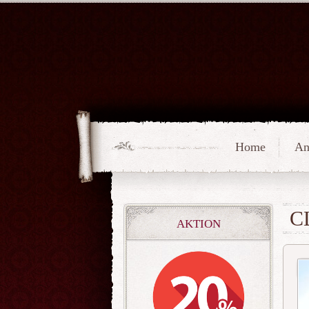
Home
An
C
AKTION