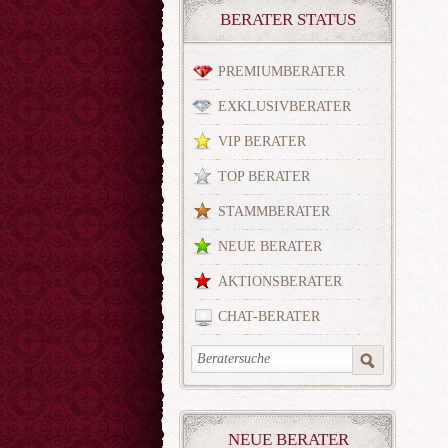
BERATER STATUS
PREMIUMBERATER
EXKLUSIVBERATER
VIP BERATER
TOP BERATER
STAMMBERATER
NEUE BERATER
AKTIONSBERATER
CHAT-BERATER
NEUE BERATER