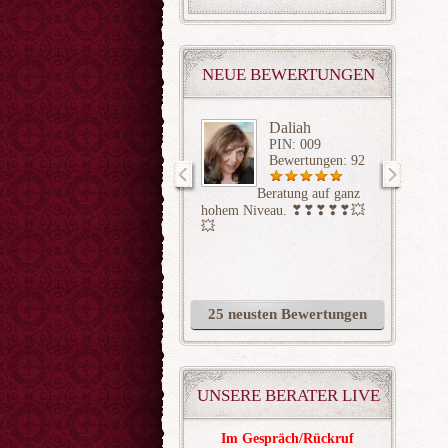
NEUE BEWERTUNGEN
Daliah
PIN: 009
Bewertungen: 92
Beratung auf ganz
gesehen
hohem Niveau. ❣❣❣❣❣💥
aufgelö
💥
25 neusten Bewertungen
UNSERE BERATER LIVE
Im Gespräch/Rückruf