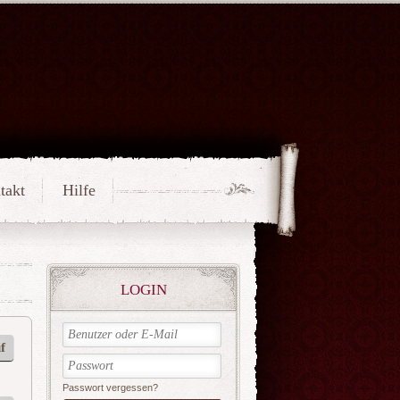
takt
Hilfe
LOGIN
f
Passwort vergessen?