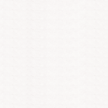
Tani
Tani
Ta
PIN: 331
PIN: 331
PI
Bewertungen: 866
Bewertungen: 866
Be
Tani hat es wieder
Mega tolle und
Wel
 , ja der Vertrag wurde
ehrliche Beratung.
kommt immer s
st. Bin froh darüber.
gesehen .