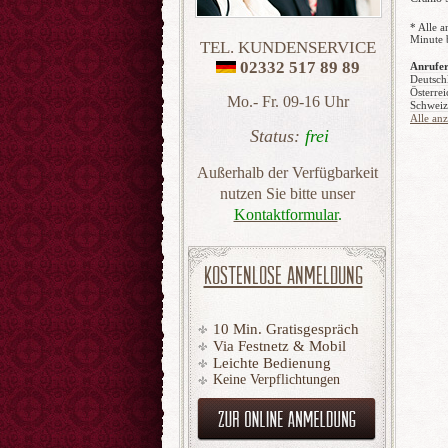
* Alle a
Minute 
TEL. KUNDENSERVICE
02332 517 89 89
Anrufer
Deutsch
Österrei
Mo.- Fr. 09-16 Uhr
Schweiz
Alle an
Status:
frei
Außerhalb der Verfügbarkeit
nutzen Sie bitte unser
Kontaktformular
.
KOSTENLOSE ANMELDUNG
10 Min. Gratisgespräch
Via Festnetz & Mobil
Leichte Bedienung
Keine Verpflichtungen