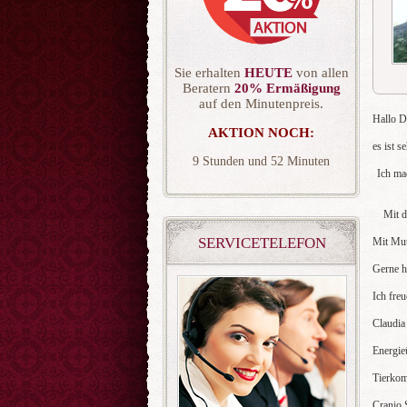
Sie erhalten
HEUTE
von allen
Beratern
20% Ermäßigung
auf den Minutenpreis.
Hallo D
AKTION NOCH:
es ist 
9
51
Ich ma
Mit d
SERVICETELEFON
Mit Mut
Gerne h
Ich fre
Claudia
Energ
Tier
Cranio 