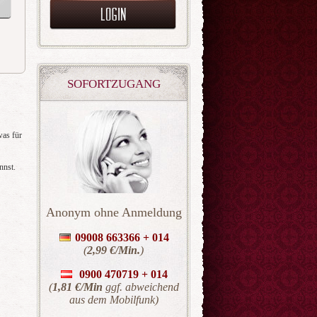
SOFORTZUGANG
was für
innst.
Anonym ohne Anmeldung
09008 663366 + 014
(
2,99 €/Min.
)
0900 470719 +
014
(
1,81 €/Min
ggf. abweichend
aus dem Mobilfunk)