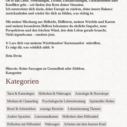
Ob es um Liebe, Verletzungen, Zweifel, Enttäuschungen, Unsicherheiten oder
Konflikte geht – wir finden den Kern deiner Situation.
Ich unterstütze dich darin, deine Energie zu stärken, deine innere Balance
zurückzuholen und wieder für dich zu fühlen, was richtig ist.
Mit meiner Mischung aus Hellsicht, Hellhören, meinen Würfeln und Karten
und meinen besonderen Helfern bekommst du ehrliche Impulse, neue
Perspektiven und den frischen Wind, den dein Leben gerade braucht.
Nicht irgendwann – sondern jetzt.
✨ Lass dich von meinem Würfelzauber/ Kartenzauber mitreißen.
Er zeigt dir, was wirklich zählt. ✨
Dein Devin
Hinweis: Keine Aussagen zu Gesundheit oder Ableben.
Kategorien
Kategorien
Tarot & Kartenlegen
Hellsehen & Wahrsagen
Astrologie & Horoskope
Medium & Channeling
Psychologische Lebensberatung
Spirituelles Heilen
Beruf & Arbeitsleben
sonstige Bereiche
Lebensberatung Themen
Andere Sprachen
Lenormandkarten
Hellsehen ohne Hilfsmittel
Hellsehen mit Hilfsmittel
Wahrsagen
Arbeiten mit dem Inneren Kind