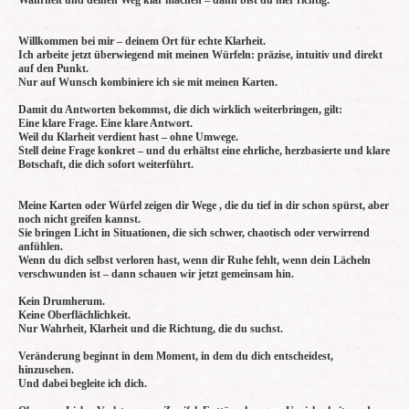
Wahrheit und deinen Weg klar machen – dann bist du hier richtig.
Willkommen bei mir – deinem Ort für echte Klarheit.
Ich arbeite jetzt überwiegend mit meinen Würfeln: präzise, intuitiv und direkt
auf den Punkt.
Nur auf Wunsch kombiniere ich sie mit meinen Karten.
Damit du Antworten bekommst, die dich wirklich weiterbringen, gilt:
Eine klare Frage. Eine klare Antwort.
Weil du Klarheit verdient hast – ohne Umwege.
Stell deine Frage konkret – und du erhältst eine ehrliche, herzbasierte und klare
Botschaft, die dich sofort weiterführt.
Meine Karten oder Würfel zeigen dir Wege , die du tief in dir schon spürst, aber
noch nicht greifen kannst.
Sie bringen Licht in Situationen, die sich schwer, chaotisch oder verwirrend
anfühlen.
Wenn du dich selbst verloren hast, wenn dir Ruhe fehlt, wenn dein Lächeln
verschwunden ist – dann schauen wir jetzt gemeinsam hin.
Kein Drumherum.
Keine Oberflächlichkeit.
Nur Wahrheit, Klarheit und die Richtung, die du suchst.
Veränderung beginnt in dem Moment, in dem du dich entscheidest,
hinzusehen.
Und dabei begleite ich dich.