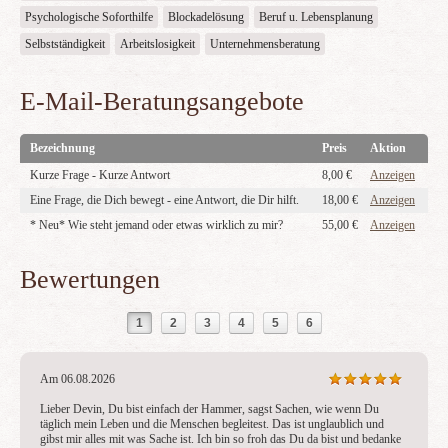
Psychologische Soforthilfe
Blockadelösung
Beruf u. Lebensplanung
Selbstständigkeit
Arbeitslosigkeit
Unternehmensberatung
E-Mail-Beratungsangebote
Bezeichnung
Preis
Aktion
Kurze Frage - Kurze Antwort
8,00 €
Anzeigen
Eine Frage, die Dich bewegt - eine Antwort, die Dir hilft.
18,00 €
Anzeigen
* Neu* Wie steht jemand oder etwas wirklich zu mir?
55,00 €
Anzeigen
Bewertungen
1
2
3
4
5
6
Am 06.08.2026
Lieber Devin, Du bist einfach der Hammer, sagst Sachen, wie wenn Du 
täglich mein Leben und die Menschen begleitest. Das ist unglaublich und 
gibst mir alles mit was Sache ist. Ich bin so froh das Du da bist und bedanke 