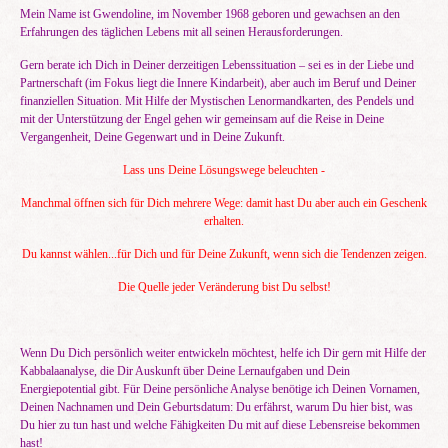
Mein Name ist Gwendoline, im November 1968 geboren und gewachsen an den
Erfahrungen des täglichen Lebens mit all seinen Herausforderungen.
Gern berate ich Dich in Deiner derzeitigen Lebenssituation – sei es in der Liebe und
Partnerschaft (im Fokus liegt die Innere Kindarbeit), aber auch im Beruf und Deiner
finanziellen Situation. Mit Hilfe der Mystischen Lenormandkarten, des Pendels und
mit der Unterstützung der Engel gehen wir gemeinsam auf die Reise in Deine
Vergangenheit, Deine Gegenwart und in Deine Zukunft.
Lass uns Deine Lösungswege beleuchten -
Manchmal öffnen sich für Dich mehrere Wege: damit hast Du aber auch ein Geschenk
erhalten.
Du kannst wählen...für Dich und für Deine Zukunft, wenn sich die Tendenzen zeigen.
Die Quelle jeder Veränderung bist Du selbst!
Wenn Du Dich persönlich weiter entwickeln möchtest, helfe ich Dir gern mit Hilfe der
Kabbalaanalyse, die Dir Auskunft über Deine Lernaufgaben und Dein
Energiepotential gibt. Für Deine persönliche Analyse benötige ich Deinen Vornamen,
Deinen Nachnamen und Dein Geburtsdatum: Du erfährst, warum Du hier bist, was
Du hier zu tun hast und welche Fähigkeiten Du mit auf diese Lebensreise bekommen
hast!