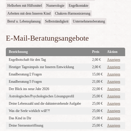
Hellsehen mit Hilfsmittel
Numerologie
Engelkontakte
Arbeiten mit dem Inneren Kind
Chakren-Harmonisierung
Beruf u. Lebensplanung
Selbstständigkeit
Unternehmensberatung
E-Mail-Beratungsangebote
Bezeichnung
Preis
Aktion
Engelbotschaft für den Tag
2,00 €
Anzeigen
Heutiger Tagesimpuls zur Inneren Entwicklung
2,00 €
Anzeigen
Emailberatung/2 Fragen
15,00 €
Anzeigen
Emailberatung/3 Fragen
21,00 €
Anzeigen
Der Blick ins neue Jahr 2026
22,00 €
Anzeigen
Astrologisches/Psychologisches Lösungsprofil
25,00 €
Anzeigen
Deine Lebenszahl und die dahinterstehende Aufgabe
25,00 €
Anzeigen
Was die Seele wirklich will!?!
25,00 €
Anzeigen
Das Kind in Dir
25,00 €
Anzeigen
Deine Sternentoröffnung
25,00 €
Anzeigen