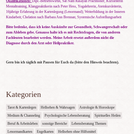
Qualifikationen:
Dipl.-Betriebswirtin, Sat Nam Rasayan Practitioner, Kursleiterin
Mentaltraining, Klangpraktikerin nach Peter Hess, Yogalehrerin, Atemkursleiterin,
16jährige Erfahrung in der Kartenlegung (Lenormand); Weiterbildung in der Inneren
Kindarbeit; Chelation nach Barbara Ann Brennan; Systemische Aufstellungsarbeit
Bitte bedenke, dass ich keine Auskünfte zur Gesundheit, Schwangerschaft oder
zum Ableben gebe. Genauso halte ich es mit Rechtsfragen, die von anderen
Fachleuten bearbeitet werden. Meine Arbeit ersetzt außerdem nicht die
Diagnose durch den Arzt oder Heilpraktiker.
Gern bin ich täglich mit Pausen für Euch da (bitte den Hinweis beachten).
Kategorien
Tarot & Kartenlegen
Hellsehen & Wahrsagen
Astrologie & Horoskope
Medium & Channeling
Psychologische Lebensberatung
Spirituelles Heilen
Beruf & Arbeitsleben
sonstige Bereiche
Lebensberatung Themen
Lenormandkarten
Engelkarten
Hellsehen ohne Hilfsmittel