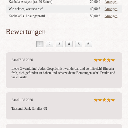
Kabbala-Analyse (ca. 20 Seiten)
29,90 €
Anzeigen
Wie tickt er, wie tickt sie!
40,00 €
Anzeigen
Kabbala/Ps. Lösungsprofil
50,00 €
Anzeigen
Bewertungen
1
2
3
4
5
6
Am 07.08.2026
Liebe Gwendoline! Jedes Gespräch ist wunderbar und so hilfreich! Bin sehr 
froh, dich gefunden zu haben und schätze deine Beratungen sehr! Danke und 
viele Grüße
Am 01.08.2026
Tausend Dank für alles 🥰