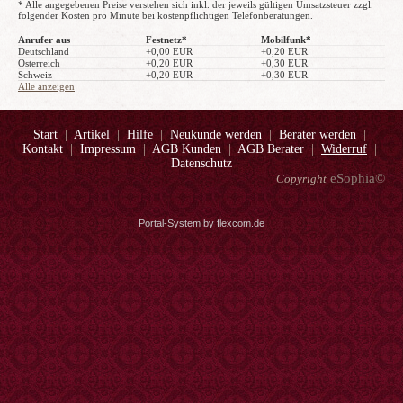
* Alle angegebenen Preise verstehen sich inkl. der jeweils gültigen Umsatzsteuer zzgl.
folgender Kosten pro Minute bei kostenpflichtigen Telefonberatungen.
Anrufer aus
Festnetz*
Mobilfunk*
Deutschland
+0,00 EUR
+0,20 EUR
Österreich
+0,20 EUR
+0,30 EUR
Schweiz
+0,20 EUR
+0,30 EUR
Alle anzeigen
Start
|
Artikel
|
Hilfe
|
Neukunde werden
|
Berater werden
|
Kontakt
|
Impressum
|
AGB Kunden
|
AGB Berater
|
Widerruf
|
Datenschutz
eSophia©
Copyright
Portal-System by flexcom.de