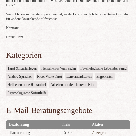
mich noch heute und entdecke, was das Leben für Dich bereithält...ich freue mich auf
Dich !
Wenn Dir meine Beratung geholfen hat, so danke ich herzlich für eine Bewertung, die
für andere Ratsuchende hilfreich ist.
Namaste,
Deine Liora
Kategorien
Tarot & Kartenlegen
Hellsehen & Wahrsagen
Psychologische Lebensberatung
Andere Sprachen
Rider Waite Tarot
Lenormandkarten
Engelkarten
Hellsehen ohne Hilfsmittel
Arbeiten mit dem Inneren Kind
Psychologische Soforthilfe
E-Mail-Beratungsangebote
Bezeichnung
Preis
Aktion
Traumdeutung
15,00 €
Anzeigen