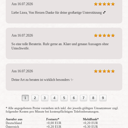
Am 16.07.2026
Liebe Liora, Von Herzen Danke für deine großartige Unterstützung 💕
Am 16.07.2026
So eine tolle Beraterin. Rufe gerne an. Klare und genaue Aussagen ohne 
Umschweife.
Am 16.07.2026
Deine Art zu beraten ist wirklich besonders ✨ 
1
2
3
4
5
6
7
8
9
* Alle angegebenen Preise verstehen sich inkl. der jeweils gültigen Umsatzsteuer zzgl.
folgender Kosten pro Minute bei kostenpflichtigen Telefonberatungen.
Anrufer aus
Festnetz*
Mobilfunk*
Deutschland
+0,00 EUR
+0,20 EUR
Österreich
+0,20 EUR
+0,30 EUR