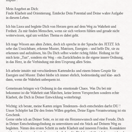
Impuls !
Mein Angebot an Dich:
Finde Klarheit und Orientierung. Entdecke Dein Potential und Deine wahre Aufgabe
in diesem Leben.
Ich bin Liora und begleite Dich von Herzen gern auf dem Weg zu Wahrheit und
Freiheit. Zu mir finden Menschen, wenn sie sich verloren fühlen und gerade nicht
weiterwissen, egal um welches Thema es dabei geht.
Ich trage Wissen aus alten Zeiten, doch ich spreche in der Sprache des JETZT. Ich
sehe das Unsichtbare, erkenne Muster, Matrixen, Energien – und helfe Dir, sie zu
erkennen und aufzulösen, bis Du Dich selbst wieder richtig fühlst. Heilung ist für
mich kein „Tun“, sondern ein Weg – ein Zurückfinden in die eigene innere Ordnung,
in das Herz, in die Verbindung mit dem Ursprung allen Seins.
Ich arbeite intuitiv mit verschiedenen Kartendecks und einem feinen Gespür für
Energien und Muster. Dabei bleibe ich immer ehrlich, bodenständig und klar- auch
dann, wenn die Wahrheit unbequem ist.
Gemeinsam bringen wir Ordnung in das emotionale Chaos. Was Du bei mir
bekommst ist die Wahrheit statt Märchen, keine leeren Versprechen sondern echte
Klarheit, die Dich in Deiner Entwicklung weiterbringt.
Wichtig: ich berate, meine Karten zeigen Tendenzen- doch entscheiden darfst DU !
Unser Schöpfer hat Dir den freien Willen gegeben, Deine Eigen-Verantwortung ist ein
Geschenk.
Gerne stehe ich an Deiner Seite, es ist mir ein Herzenswunsch und eine Freude, Dich
in Deiner Entscheidungsfindung zu unterstützen und ein Stück auf Deinem Weg zu
begleiten. Nimm den ersten Schritt zu mehr Klarheit und innerem Frieden. Kontaktiere