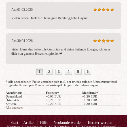
Am 01.05.2026
Vielen lieben Dank für Deine gute Beratung,liebe Dajana!
Am 30.04.2026
vielen Dank das liebevolle Gespräch und deine heilende Energie, ich kann 
dich von ganzem Herzen empfehlen❤ ️
1
2
3
4
5
6
* Alle angegebenen Preise verstehen sich inkl. der jeweils gültigen Umsatzsteuer zzgl.
folgender Kosten pro Minute bei kostenpflichtigen Telefonberatungen.
Anrufer aus
Festnetz*
Mobilfunk*
Deutschland
+0,00 EUR
+0,20 EUR
Österreich
+0,20 EUR
+0,30 EUR
Schweiz
+0,20 EUR
+0,30 EUR
Alle anzeigen
Start
|
Artikel
|
Hilfe
|
Neukunde werden
|
Berater werden
|