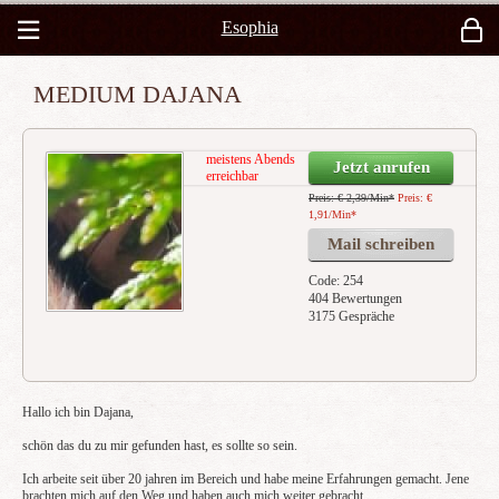
Esophia
MEDIUM DAJANA
meistens Abends
Jetzt anrufen
erreichbar
Preis: € 2,39/Min
*
Preis: €
1,91/Min
*
Mail schreiben
Code: 254
404 Bewertungen
3175 Gespräche
Hallo ich bin Dajana,
schön das du zu mir gefunden hast, es sollte so sein.
Ich arbeite seit über 20 jahren im Bereich und habe meine Erfahrungen gemacht. Jene
brachten mich auf den Weg und haben auch mich weiter gebracht.