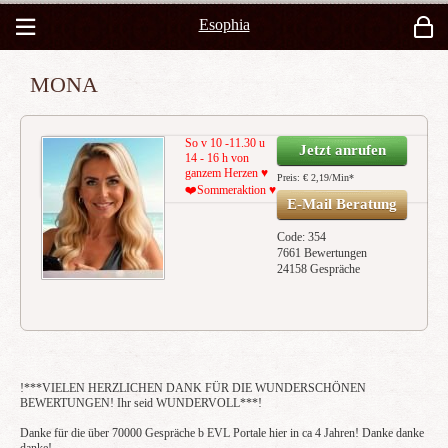
Esophia
MONA
So v 10 -11.30 u
Jetzt anrufen
14 - 16 h von
ganzem Herzen ♥️
Preis: € 2,19/Min
*
❤️Sommeraktion ♥
E-Mail Beratung
Code: 354
7661 Bewertungen
24158 Gespräche
!***VIELEN HERZLICHEN DANK FÜR DIE WUNDERSCHÖNEN
BEWERTUNGEN! Ihr seid WUNDERVOLL***!
Danke für die über 70000 Gespräche b EVL Portale hier in ca 4 Jahren! Danke danke