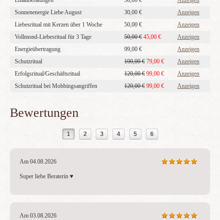
Emailberatungen
30,00 €
Anzeigen
Sonnenenergie Liebe August
30,00 €
Anzeigen
Liebesritual mit Kerzen über 1 Woche
50,00 €
Anzeigen
Vollmond-Liebesritual für 3 Tage
50,00 €
45,00 €
Anzeigen
Energieübertragung
99,00 €
Anzeigen
Schutzritual
100,00 €
79,00 €
Anzeigen
Erfolgsritual/Geschäftsritual
120,00 €
99,00 €
Anzeigen
Schutzritual bei Mobbingsangriffen
120,00 €
99,00 €
Anzeigen
Bewertungen
1
2
3
4
5
6
Am 04.08.2026
Super liebe Beraterin ♥️
Am 03.08.2026