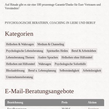
Auf Rituale gibt es nie eine 100 prozentuge Garantie!Danke für Euer Vertrauen und
Verständnis!
PSYCHOLOGISCHE BERATERIN, COACHING IN LIEBE UND BERUF
Kategorien
Hellsehen & Wahrsagen
Medium & Channeling
Psychologische Lebensberatung
Spirituelles Heilen
Beruf & Arbeitsleben
Lebensberatung Themen
Andere Sprachen
Hellsehen ohne Hilfsmittel
Hellsehen mit Hilfsmittel
Wahrsagen
Psychologische Soforthilfe
Blockadelösung
Beruf u. Lebensplanung
Selbstständigkeit
Arbeitslosigkeit
Unternehmensberatung
E-Mail-Beratungsangebote
Bezeichnung
Preis
Aktion