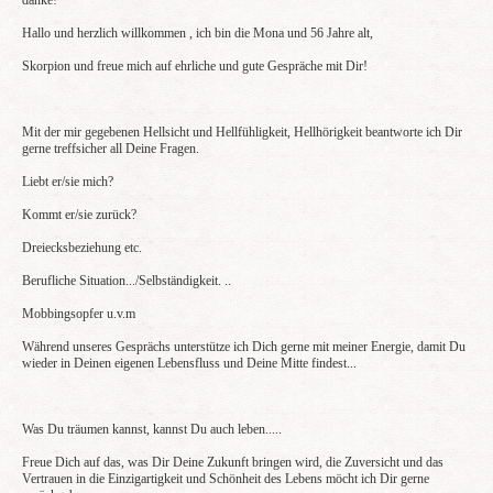
danke!
Hallo und herzlich willkommen , ich bin die Mona und 56 Jahre alt,
Skorpion und freue mich auf ehrliche und gute Gespräche mit Dir!
Mit der mir gegebenen Hellsicht und Hellfühligkeit, Hellhörigkeit beantworte ich Dir
gerne treffsicher all Deine Fragen.
Liebt er/sie mich?
Kommt er/sie zurück?
Dreiecksbeziehung etc.
Berufliche Situation.../Selbständigkeit. ..
Mobbingsopfer u.v.m
Während unseres Gesprächs unterstütze ich Dich gerne mit meiner Energie, damit Du
wieder in Deinen eigenen Lebensfluss und Deine Mitte findest...
Was Du träumen kannst, kannst Du auch leben.....
Freue Dich auf das, was Dir Deine Zukunft bringen wird, die Zuversicht und das
Vertrauen in die Einzigartigkeit und Schönheit des Lebens möcht ich Dir gerne