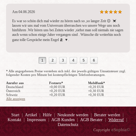
Am 04.06.2026
Es war so schön dich mal wieder zu hören nach so ,so langer Zeit 😊  💓 
lassen wir uns mal vom Universum überraschen wo unsere Wege uns noch 
hinführen .Wir hören uns bei Zeiten wieder ,siehst man soll niemals nie sagen 
auch wenn schon einige Jahre vergangen sind . Wünsche dir weiterhin noch 
ganz tolle Gespräche mein Engel 🫂  ♥ ️.
1
2
3
4
5
6
* Alle angegebenen Preise verstehen sich inkl. der jeweils gültigen Umsatzsteuer zzgl.
folgender Kosten pro Minute bei kostenpflichtigen Telefonberatungen.
Anrufer aus
Festnetz*
Mobilfunk*
Deutschland
+0,00 EUR
+0,20 EUR
Österreich
+0,20 EUR
+0,30 EUR
Schweiz
+0,20 EUR
+0,30 EUR
Alle anzeigen
Start
|
Artikel
|
Hilfe
|
Neukunde werden
|
Berater werden
|
Kontakt
|
Impressum
|
AGB Kunden
|
AGB Berater
|
Widerruf
|
Datenschutz
eSophia©
Copyright