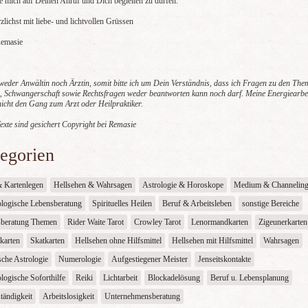
ue mich auf Deinen Anruf und Dich begleiten zu dürfen.
zlichst mit liebe- und lichtvollen Grüssen
Remasie
 weder Anwältin noch Ärztin, somit bitte ich um Dein Verständnis, dass ich Fragen zu den Th
, Schwangerschaft sowie Rechtsfragen weder beantworten kann noch darf. Meine Energiearbe
 nicht den Gang zum Arzt oder Heilpraktiker.
exte sind gesichert Copyright bei Remasie
Irina
Xenia
Al
PIN: 372
PIN: 413
PI
Bewertungen:
Bewertungen: 156
Be
egorien
10723
Super treffsichere
Wied
die Störchin von
beraterin🌟🌟🌟🌟🌟
grandioses Ges
& Kartenlegen
Hellsehen & Wahrsagen
Astrologie & Horoskope
Medium & Channelin
at rote Haare ...
Alischa 💛🌹
logische Lebensberatung
Spirituelles Heilen
Beruf & Arbeitsleben
sonstige Bereiche
 ich 😉
telefonieren s
was du sagst tr
sberatung Themen
Rider Waite Tarot
Crowley Tarot
Lenormandkarten
Zigeunerkarten
🌟🌟. Hammer 
karten
Skatkarten
Hellsehen ohne Hilfsmittel
Hellsehen mit Hilfsmittel
Wahrsagen
man kann mit 
die Sorgen ver
sche Astrologie
Numerologie
Aufgestiegener Meister
Jenseitskontakte
logische Soforthilfe
Reiki
Lichtarbeit
Blockadelösung
Beruf u. Lebensplanung
tändigkeit
Arbeitslosigkeit
Unternehmensberatung