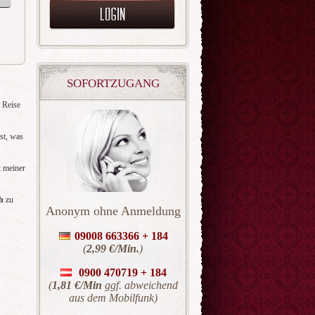
SOFORTZUGANG
 Reise
nst, was
t meiner
ch
zu
Anonym ohne Anmeldung
09008 663366 + 184
(
2,99 €/Min.
)
0900 470719 +
184
(
1,81 €/Min
ggf. abweichend
aus dem Mobilfunk)