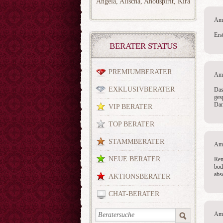
Angela
,
Alischa
,
Anouspirit
,
Kira
Am 
Ers
BERATER STATUS
PREMIUMBERATER
Am 
EXKLUSIVBERATER
Das
ges
Dan
VIP BERATER
TOP BERATER
STAMMBERATER
Am 
NEUE BERATER
Rem
bode
abs
AKTIONSBERATER
CHAT-BERATER
Am 