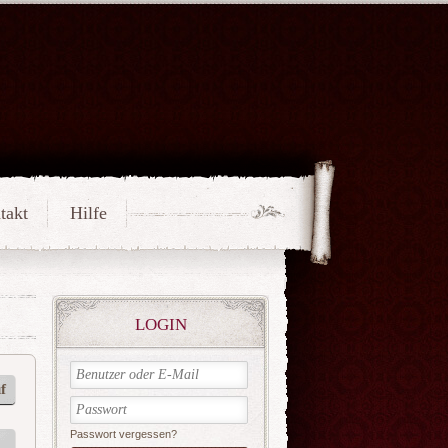
takt
Hilfe
LOGIN
f
Passwort vergessen?