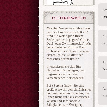
Am 
Dan
ESOTERIKWISSEN
Möchten Sie gerne erfahren was
eine Seelenverwandtschaft ist?
Sind Sie womöglich Ihrem
Am 
Seelenpartner begegnet? Gibt es
Seh
Dual- oder Zwillingsseelen? Was
genau bedeutet Karma? Kann
Lichtarbeit in all Ihren Facetten
tatsächlich die Zukunft der
Menschen beeinflussen?
Am 
Interessieren Sie sich fürs
Das
Hellsehen, Kartenlegen, den
Legemethoden und die
verschiedenen Kartendecks?
Bei eSophia finden Sie eine
Am 
große Auswahl von einfühlsamen
und kompetenten Experten, die
Vie
Ihnen nicht nur ihr esoterisches
Wissen und Ihre mediale
Fähigkeiten zur Verfügung