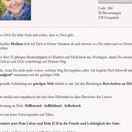
Code: 184
58 Bewertungen
278 Gespräche
se Dich Du liebe Seele und schön, dass es Dich gibt...
ituelles
Medium
hole ich Dich in Deiner Situation ab und erkenne wo Du stehst und wo Deine
nführt.
r über 35 jährigen Beratertätigkeit ist Klarheit und Ehrlichkeit das Wichtigste, damit Du erken
 Dich ist und Dich weiterbringt auf Deinem Weg.
 da, wenn Du nicht mehr weisst, welchen Weg Du begehen sollst. Ich begleite Dich liebevoll mi
nnigkeit*
zusammen mit der geistigen Welt.
pezielle Anbindung zur
geistigen Welt
erlaubt es mir, bei den Beratungen
Botschaften an Di
ate medial und empathisch mit und ohne Hilfsmittel in allen Bereichen des Lebens.
eratung an Dich:
Hellhörend - hellfühlend - hellsehend.
 bei mir keine Schwerpunkte und Tabus.
rmiere jetzt Dein Leben und Dein ICH in die Freude und Leichtigkeit des Seins.