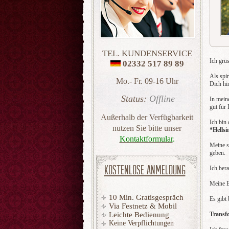
TEL. KUNDENSERVICE
Ich grüs
02332 517 89 89
Als spir
Mo.- Fr. 09-16 Uhr
Dich hi
Status:
Offline
In meine
gut für
Außerhalb der Verfügbarkeit
Ich bin
nutzen Sie bitte unser
*Hellsi
Kontaktformular
.
Meine s
geben.
KOSTENLOSE ANMELDUNG
Ich ber
Meine B
10 Min. Gratisgespräch
Es gibt
Via Festnetz & Mobil
Leichte Bedienung
Transfo
Keine Verpflichtungen