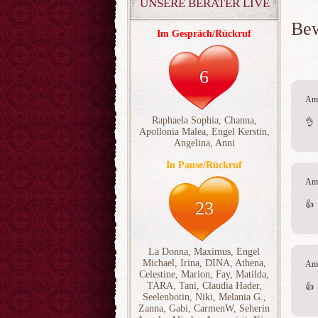
UNSERE BERATER LIVE
Be
Im Gespräch/Rückruf
6
Am 
Raphaela Sophia
,
Channa
,
👌 
Apollonia Malea
,
Engel Kerstin
,
Angelina
,
Anni
In Pause/Rückruf
Am 
23
👍 
La Donna
,
Maximus
,
Engel
Michael
,
Irina
,
DINA
,
Athena
,
Am 
Celestine
,
Marion
,
Fay
,
Matilda
,
TARA
,
Tani
,
Claudia Hader
,
👍 
Seelenbotin
,
Niki
,
Melania G.
,
Zanna
,
Gabi
,
CarmenW
,
Seherin