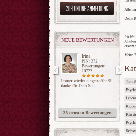
Ich fre
Allerher
Deine 
Ich bin
NEUE BEWERTUNGEN
Ableben
ersetzt
Meine T
Irina
PIN: 372
Bewertungen:
Kat
10723
Immer wieder eingetroffen💜
Liebes 
Tarot 
danke für Dein Sein
Arneit h
Psycho
vermute
Leben
Kipper
25 neusten Bewertungen
Klassi
Psycho
Selbsts