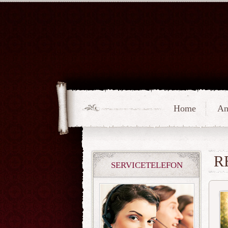
Home
An
R
SERVICETELEFON