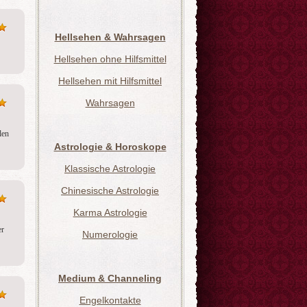
Hellsehen & Wahrsagen
Hellsehen ohne Hilfsmittel
Hellsehen mit Hilfsmittel
Wahrsagen
en 
Astrologie & Horoskope
Klassische Astrologie
Chinesische Astrologie
Karma Astrologie
r 
Numerologie
Medium & Channeling
Engelkontakte