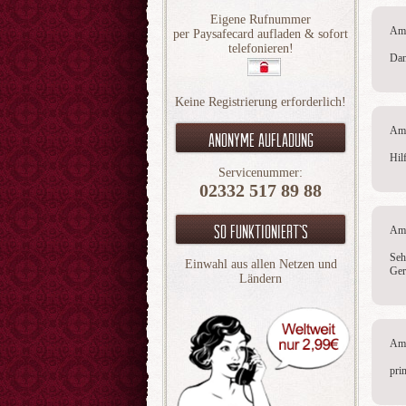
Eigene Rufnummer
Am 
per Paysafecard aufladen & sofort
telefonieren!
Dan
Keine Registrierung erforderlich!
Am 
Anonyme aufladung
Hil
Servicenummer:
02332 517 89 88
So funktioniert`s
Am 
Seh
Einwahl aus allen Netzen und
Ger
Ländern
Am 
pri