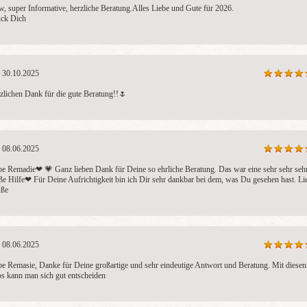
, super Informative, herzliche Beratung.Alles Liebe und Gute für 2026.

ck Dich
30.10.2025
Johanna
Anni
Ha
PIN: 029
PIN: 004
PI
zlichen Dank für die gute Beratung!!🌷 
Bewertungen: 1
Bewertungen: 89
Be
hten wissen, was Ihr
Klare Frage-klare Antwort!
Einfühlsame, h
er fühlt, denkt oder
KEIN Rundumblick!
Beratung seit 
it Intuition, Hellsicht
Hellfühliges Medium –
mit Herz & Hu
08.06.2025
n Tendenzen gebe ich
treffsichere Aussagen zu
DEINE Belange
ntworten, die Sie
be Remadie❤ ️💗 Ganz lieben Dank für Deine so ehrliche Beratung. Das war eine sehr sehr sehr
Liebe, Beruf,Finanzen &
mich auf DI
ße Hilfe❤ ️Für Deine Aufrichtigkeit bin ich Dir sehr dankbar bei dem, was Du gesehen hast. Lie
h weiterbringen – ohne
weiteren Lebensweg.
für das Vertrau
ße 
aber mit Tiefe.
Energetisches 
möglich
08.06.2025
be Remasie, Danke für Deine großartige und sehr eindeutige Antwort und Beratung. Mit diesen 
os kann man sich gut entscheiden 