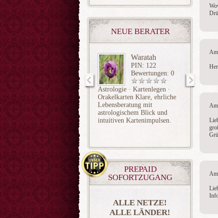
Wow
Drü
NEUE BERATER
Am 
Waratah
PIN: 122
Her
Bewertungen: 0
Astrologie · Kartenlegen ·
Sie möc
Orakelkarten Klare, ehrliche
Gegenüb
Lebensberatung mit
plant? M
Am 
astrologischem Blick und
& klare
intuitiven Kartenimpulsen.
Ihnen A
Lie
gro
wirklic
Grü
Drama, 
PREPAID
Am 
SOFORTZUGANG
Lie
Inf
ALLE NETZE!
ALLE LÄNDER!