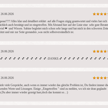
26.06.2026
eau!!!!! Alles klar und detailliert erklärt  auf alle Fragen zügig geantwortet und vieles hat sich 
ächlich auch bestätigt und ist eingetroffen. Mit Abstand hier auf der Linie eine  sehr gute Berater
 viel ❤ ️ und Wissen. Sabine begleitet mich schon sehr lange und hat mich in den schweren Zeite
tützt und mir zur Seite gestanden ,was nicht selbstverständlich ist.
26.06.2026
 💕  💕  💕  💕  💕  💕  💕  💕  💕  💕  💕 -DANKE-💕  💕  💕  💕  💕  💕  💕  💕  💕  💕  💕  
26.06.2026
.viele viele Gespräche, auch wenn es immer wieder das gleiche Problem ist, Du findest immer die
senden Worte und Lösungen. Einige ,,Eingetroffen " sind zu melden, wo ich nie dran geglaubt 
te,Du aber immer wieder gezeigt hast,doch das kommt so...:)