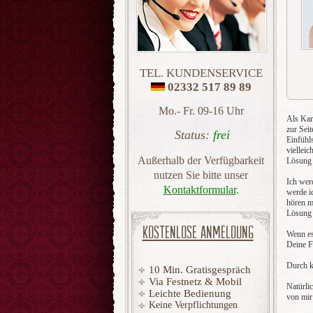
TEL. KUNDENSERVICE
02332 517 89 89
Mo.- Fr. 09-16 Uhr
Als Kar
zur Sei
Status:
frei
Einfühl
vielleic
Außerhalb der Verfügbarkeit
Lösung 
nutzen Sie bitte unser
Ich wer
Kontaktformular
.
werde i
hören m
Lösung 
KOSTENLOSE ANMELDUNG
Wenn es
Deine F
Durch kl
10 Min. Gratisgespräch
Via Festnetz & Mobil
Natürli
Leichte Bedienung
von mir
Keine Verpflichtungen