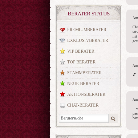
BERATER STATUS
Am 
Chap
PREMIUMBERATER
tats
mit
EXKLUSIVBERATER
ges
VIP BERATER
TOP BERATER
Am 
STAMMBERATER
💕 
NEUE BERATER
AKTIONSBERATER
Am 
CHAT-BERATER
...
pas
hät