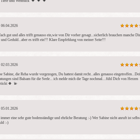
l Tiefe und Weitblick  💗  💗  💗 
06.04.2026
fach gut und alles trifft genauso ein,wie von Dir vorher gesagt...sicherlich brauchen manche Din
t und Geduld...aber es trifft ein!!! Klare Empfehlung von meiner Seite!!!
02.03.2026
be Sabine, die Reha wurde vorgezogen, Du hattest damit recht...alles genauso eingetroffen...Dei
atungen sind Balsam für die Seele... ich melde mich die Tage nochmal....fühl Dich von Herzen 
rückt 🍀  💫 
05.01.2026
 immer eine sehr gute bodenständige und ehrliche Beratung :-) Wer Sabine nicht anruft ist selbst
ld :-)