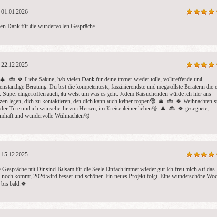
01.01.2026
len Dank für die wundervollen Gespräche
22.12.2025
 🎄  🐞  🍀 Liebe Sabine, hab vielen Dank für deine immer wieder tolle, volltreffende und 
enständige Beratung. Du bist die kompetenteste, faszinierendste und megatollste Beraterin die e
t. Super eingetroffen auch, du weist um was es geht. Jedem Ratsuchenden würde ich hier ans 
zen legen, dich zu kontaktieren, den dich kann auch keiner toppen🎅  🎄  🐞  🍀 Weihnachten st
 der Türe und ich wünsche dir von Herzen, im Kreise deiner lieben🎅  🎄  🐞  🍀 gesegnete, 
umhaft und wundervolle Weihnachten🎅 
15.12.2025
e Gespräche mit Dir sind Balsam für die Seele.Einfach immer wieder gut.Ich freu mich auf das 
 noch kommt, 2026 wird besser und schöner. Ein neues Projekt folgt .Eine wunderschöne Woc
 bis bald.🍀 