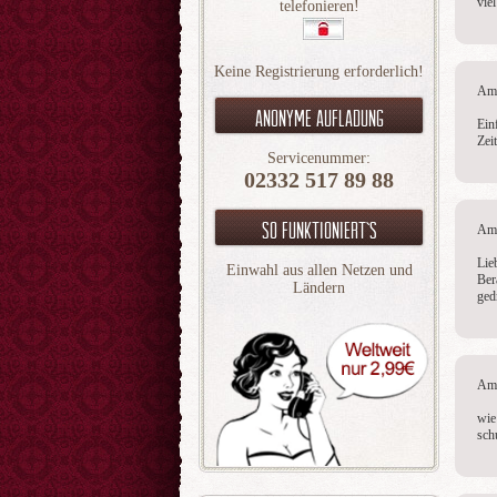
vie
telefonieren!
Keine Registrierung erforderlich!
Am 
Anonyme aufladung
Ein
Zei
Servicenummer:
02332 517 89 88
So funktioniert`s
Am 
Lie
Einwahl aus allen Netzen und
Ber
Ländern
ged
Am 
wie
schu