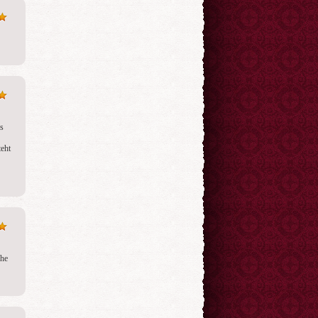
s 
eht 
he 