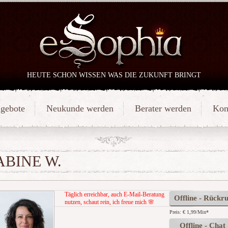
HEUTE SCHON WISSEN WAS DIE ZUKUNFT BRINGT
gebote
Neukunde werden
Berater werden
Kon
ABINE W.
Täglich erreichbar, auch E-Mail-Beratung
Offline - Rückru
nutzen, schaut rein, ich freue mich 🌸
Preis: € 1,99/Min
*
Offline - Chat