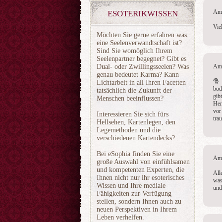
Am 
ESOTERIKWISSEN
Vie
Möchten Sie gerne erfahren was
eine Seelenverwandtschaft ist?
Sind Sie womöglich Ihrem
Seelenpartner begegnet? Gibt es
Dual- oder Zwillingsseelen? Was
Am 
genau bedeutet Karma? Kann
🎅 
Lichtarbeit in all Ihren Facetten
bod
tatsächlich die Zukunft der
gib
Menschen beeinflussen?
Her
vor
Interessieren Sie sich fürs
tra
Hellsehen, Kartenlegen, den
Legemethoden und die
verschiedenen Kartendecks?
Bei eSophia finden Sie eine
Am 
große Auswahl von einfühlsamen
und kompetenten Experten, die
All
Ihnen nicht nur ihr esoterisches
was
Wissen und Ihre mediale
und
Fähigkeiten zur Verfügung
stellen, sondern Ihnen auch zu
neuen Perspektiven in Ihrem
Leben verhelfen.