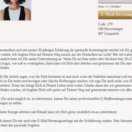
Preis: € 1,79/Min
*
E-Mail Beratun
Code: 279
160 Bewertungen
897 Gespräche
tenmedium und mit meiner 30-jährigen Erfahrung als spirituelle Kartenlegerin möchte ich Dir 
te stehen. Ich begleite Dich auf Deinem Weg zurück aus der Dunkelheit ins Licht! Mit viel Lieb
samkeit biete ich Dir meine Unterstützung an. Wenn Du im Stau stehst oder blockiert bist, Du 
ht fragst, wie soll es weitergehen, dann kann ich Dich dort abholen und gemeinsam mit Dir eine
finden.
de Dir ehrlich sagen, was für Dich bestimmt ist und auch wenn die Wahrheit manchmal weh tu
ch sie Dir nicht verschweigen oder falsche Hoffnungen machen. Ich sage Dir auch nicht, was 
öchtest. Denn das bringt Dich in Deinen Leben nicht weiter. Glaube daran das wir gemeinsam 
finden werden, ich begleite Dich sehr gerne auf Deinen Weg und gemeinsam meistern wir alles
 Dir nicht möglich ist, zu telefonieren, kannst Du meine professionellen E-Mailberatungen nut
ragen zu stellen.
eine Energie arbeiten und Rituale kann ich Dich gerne zusätzlich etwas unterstützen.
ch kannst Du mir auch eine E-Mail-Beratungsanfrage mit der Schilderung senden. Hier bekom
 dann das passende Angebot.