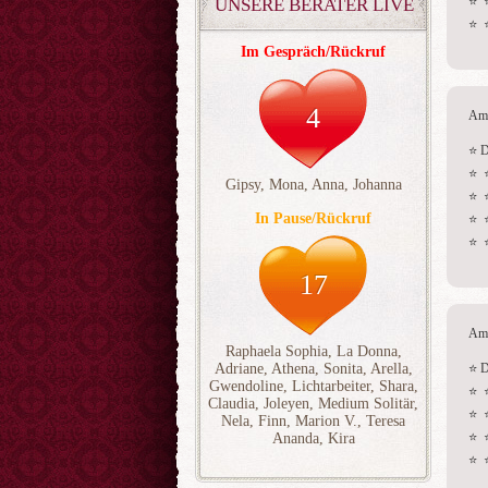
⭐  
UNSERE BERATER LIVE
⭐  
Im Gespräch/Rückruf
4
Am 
⭐ D
⭐  
Gipsy
,
Mona
,
Anna
,
Johanna
⭐  
In Pause/Rückruf
⭐  
⭐  
17
Am 
Raphaela Sophia
,
La Donna
,
Adriane
,
Athena
,
Sonita
,
Arella
,
⭐ D
Gwendoline
,
Lichtarbeiter
,
Shara
,
⭐  
Claudia
,
Joleyen
,
Medium Solitär
,
⭐  
Nela
,
Finn
,
Marion V.
,
Teresa
⭐  
Ananda
,
Kira
⭐  