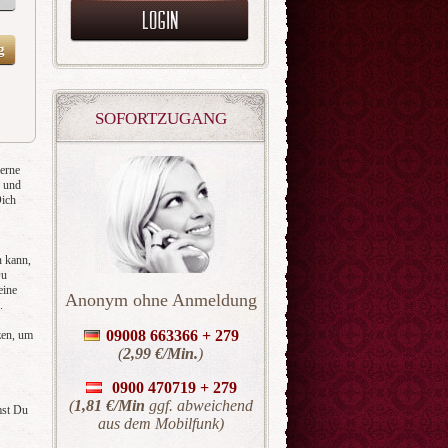
g
SOFORTZUGANG
gerne
e und
Dich
n kann,
Du
eine
Anonym ohne Anmeldung
.
09008 663366 + 279
zen, um
(
2,99 €/Min.
)
0900 470719 +
279
(
1,81 €/Min
ggf. abweichend
mst Du
aus dem Mobilfunk)