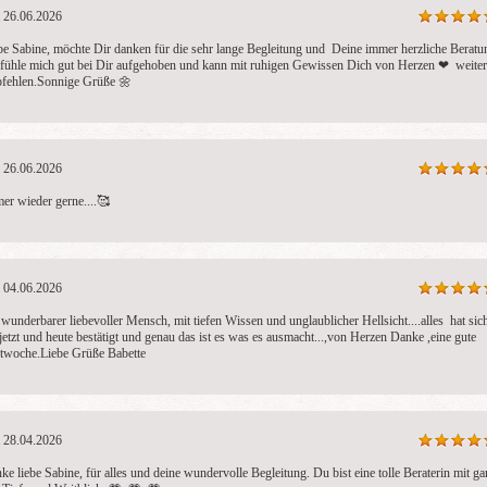
26.06.2026
be Sabine, möchte Dir danken für die sehr lange Begleitung und  Deine immer herzliche Beratun
 fühle mich gut bei Dir aufgehoben und kann mit ruhigen Gewissen Dich von Herzen ❤ ️ weiter 
Medium Andrea
Kesa
Ar
fehlen.Sonnige Grüße 🌼 
PIN: 359
PIN: 034
PI
Bewertungen: 25
Bewertungen: 27
Be
tliche mediale
Kartenlegen** Hell**sehen,
eratung - liebevoll
Hell**fühlen,Hell**wissen
26.06.2026
lich.
und vieles mehr.Mit
Leichtigkeit finden wir deine
er wieder gerne....🥰 
Lösung.
04.06.2026
 wunderbarer liebevoller Mensch, mit tiefen Wissen und unglaublicher Hellsicht....alles  hat sich
 jetzt und heute bestätigt und genau das ist es was es ausmacht...,von Herzen Danke ,eine gute 
twoche.Liebe Grüße Babette
28.04.2026
ke liebe Sabine, für alles und deine wundervolle Begleitung. Du bist eine tolle Beraterin mit gan