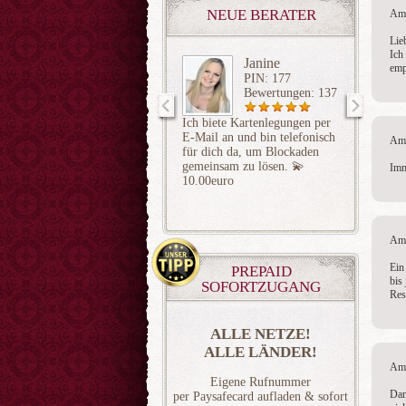
NEUE BERATER
Am 
Lie
Ich
Janine
emp
PIN: 177
Bewertungen: 137
Ich biete Kartenlegungen per
Ganzhei
E-Mail an und bin telefonisch
Lebensb
Am 
für dich da, um Blockaden
und ehr
gemeinsam zu lösen. 💫
Imm
10.00euro
Am 
Ein
PREPAID
bis
SOFORTZUGANG
Res
ALLE NETZE!
ALLE LÄNDER!
Am 
Eigene Rufnummer
Dan
per Paysafecard aufladen & sofort