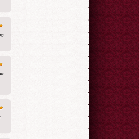
ge 
ne 
 