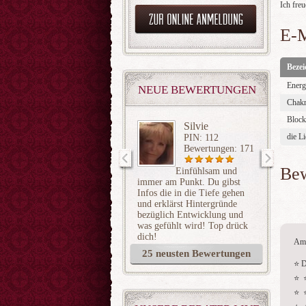
Ich fre
E-M
Beze
Energ
NEUE BEWERTUNGEN
Chakr
Block
Silvie
die Li
PIN: 112
Bewertungen: 171
Be
Einfühlsam und
immer am Punkt. Du gibst
Dir ent
Infos die in die Tiefe gehen
dass du
und erklärst Hintergründe
bezüglich Entwicklung und
was gefühlt wird! Top drück
dich!
Am 
25 neusten Bewertungen
⭐ D
⭐  
⭐  