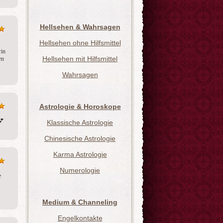
Hellsehen & Wahrsagen
Hellsehen ohne Hilfsmittel
in 
Hellsehen mit Hilfsmittel
n 
Wahrsagen
Astrologie & Horoskope
💕 
Klassische Astrologie
Chinesische Astrologie
Karma Astrologie
Numerologie
 
Medium & Channeling
Engelkontakte