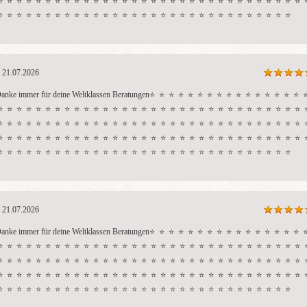
⭐  ⭐  ⭐  ⭐  ⭐  ⭐  ⭐  ⭐  ⭐  ⭐  ⭐  ⭐  ⭐  ⭐  ⭐  ⭐  ⭐  ⭐  ⭐  ⭐  ⭐  ⭐  ⭐  ⭐  ⭐  ⭐  ⭐  ⭐  ⭐  ⭐  ⭐  ⭐  ⭐ 
⭐  ⭐  ⭐  ⭐  ⭐  ⭐  ⭐  ⭐  ⭐  ⭐  ⭐  ⭐  ⭐  ⭐  ⭐  ⭐  ⭐  ⭐  ⭐  ⭐  ⭐  ⭐  ⭐  ⭐  ⭐  ⭐  ⭐  ⭐  ⭐  ⭐  ⭐
21.07.2026
anke immer für deine Weltklassen Beratungen⭐  ⭐  ⭐  ⭐  ⭐  ⭐  ⭐  ⭐  ⭐  ⭐  ⭐  ⭐  ⭐  ⭐  ⭐  ⭐  ⭐ 
⭐  ⭐  ⭐  ⭐  ⭐  ⭐  ⭐  ⭐  ⭐  ⭐  ⭐  ⭐  ⭐  ⭐  ⭐  ⭐  ⭐  ⭐  ⭐  ⭐  ⭐  ⭐  ⭐  ⭐  ⭐  ⭐  ⭐  ⭐  ⭐  ⭐  ⭐  ⭐  ⭐ 
⭐  ⭐  ⭐  ⭐  ⭐  ⭐  ⭐  ⭐  ⭐  ⭐  ⭐  ⭐  ⭐  ⭐  ⭐  ⭐  ⭐  ⭐  ⭐  ⭐  ⭐  ⭐  ⭐  ⭐  ⭐  ⭐  ⭐  ⭐  ⭐  ⭐  ⭐  ⭐  ⭐ 
⭐  ⭐  ⭐  ⭐  ⭐  ⭐  ⭐  ⭐  ⭐  ⭐  ⭐  ⭐  ⭐  ⭐  ⭐  ⭐  ⭐  ⭐  ⭐  ⭐  ⭐  ⭐  ⭐  ⭐  ⭐  ⭐  ⭐  ⭐  ⭐  ⭐  ⭐  ⭐  ⭐ 
⭐  ⭐  ⭐  ⭐  ⭐  ⭐  ⭐  ⭐  ⭐  ⭐  ⭐  ⭐  ⭐  ⭐  ⭐  ⭐  ⭐  ⭐  ⭐  ⭐  ⭐  ⭐  ⭐  ⭐  ⭐  ⭐  ⭐  ⭐  ⭐  ⭐  ⭐
21.07.2026
anke immer für deine Weltklassen Beratungen⭐  ⭐  ⭐  ⭐  ⭐  ⭐  ⭐  ⭐  ⭐  ⭐  ⭐  ⭐  ⭐  ⭐  ⭐  ⭐  ⭐ 
⭐  ⭐  ⭐  ⭐  ⭐  ⭐  ⭐  ⭐  ⭐  ⭐  ⭐  ⭐  ⭐  ⭐  ⭐  ⭐  ⭐  ⭐  ⭐  ⭐  ⭐  ⭐  ⭐  ⭐  ⭐  ⭐  ⭐  ⭐  ⭐  ⭐  ⭐  ⭐  ⭐ 
⭐  ⭐  ⭐  ⭐  ⭐  ⭐  ⭐  ⭐  ⭐  ⭐  ⭐  ⭐  ⭐  ⭐  ⭐  ⭐  ⭐  ⭐  ⭐  ⭐  ⭐  ⭐  ⭐  ⭐  ⭐  ⭐  ⭐  ⭐  ⭐  ⭐  ⭐  ⭐  ⭐ 
⭐  ⭐  ⭐  ⭐  ⭐  ⭐  ⭐  ⭐  ⭐  ⭐  ⭐  ⭐  ⭐  ⭐  ⭐  ⭐  ⭐  ⭐  ⭐  ⭐  ⭐  ⭐  ⭐  ⭐  ⭐  ⭐  ⭐  ⭐  ⭐  ⭐  ⭐  ⭐  ⭐ 
⭐  ⭐  ⭐  ⭐  ⭐  ⭐  ⭐  ⭐  ⭐  ⭐  ⭐  ⭐  ⭐  ⭐  ⭐  ⭐  ⭐  ⭐  ⭐  ⭐  ⭐  ⭐  ⭐  ⭐  ⭐  ⭐  ⭐  ⭐  ⭐  ⭐  ⭐