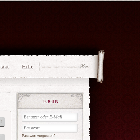
takt
Hilfe
LOGIN
f
Passwort vergessen?