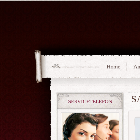
Home
An
S
SERVICETELEFON