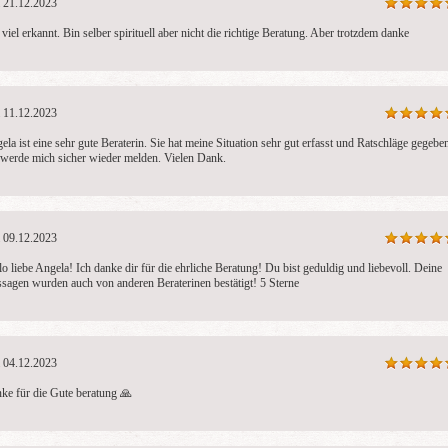
21.12.2023
 viel erkannt. Bin selber spirituell aber nicht die richtige Beratung. Aber trotzdem danke 
11.12.2023
ela ist eine sehr gute Beraterin. Sie hat meine Situation sehr gut erfasst und Ratschläge gegeben
 werde mich sicher wieder melden. Vielen Dank. 
09.12.2023
lo liebe Angela! Ich danke dir für die ehrliche Beratung! Du bist geduldig und liebevoll. Deine 
sagen wurden auch von anderen Beraterinen bestätigt! 5 Sterne 
04.12.2023
ke für die Gute beratung 🙏 
Shoya
Josy
Se
PIN: 323
PIN: 214
PI
Bewertungen: 3
Bewertungen: 34
Be