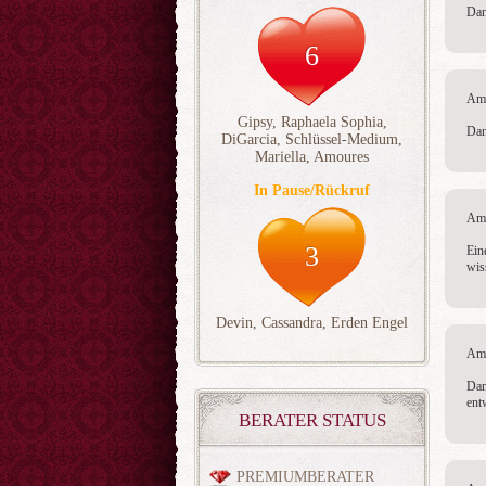
Dan
6
Am 
Gipsy
,
Raphaela Sophia
,
Dan
DiGarcia
,
Schlüssel-Medium
,
Mariella
,
Amoures
In Pause/Rückruf
Am 
3
Ein
wis
Devin
,
Cassandra
,
Erden Engel
Am 
Dan
ent
BERATER STATUS
PREMIUMBERATER