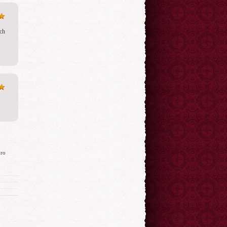
ch 
pro