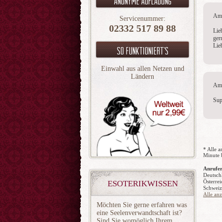
Anonyme aufladung
Am 
Servicenummer:
02332 517 89 88
Lie
gern
Lie
So funktioniert`s
Einwahl aus allen Netzen und
Ländern
Am 
Sup
* Alle a
Minute 
Anrufer
Deutsch
Österrei
ESOTERIKWISSEN
Schweiz
Alle an
Möchten Sie gerne erfahren was
eine Seelenverwandtschaft ist?
Sind Sie womöglich Ihrem