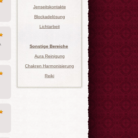
Jenseitskontakte
Blockadelösung
Lichtarbeit
. 
Sonstige Bereiche
Aura Reinigung
Chakren Harmonisierung
Reiki
luna
Diana
Die weis
N: 036
PIN: 426
Feder
wertungen: 3
Bewertungen: 81
PIN: 328