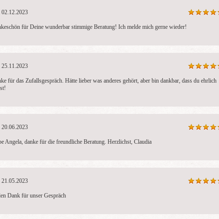
02.12.2023
ummer..Blick in die
Biete ganzheitliche, ehrliche
In einem vertr
efühle Deines
und emphatische
Gespräch verbi
keschön für Deine wunderbar stimmige Beratung! Ich melde mich gerne wieder!
s: Medial, fundiert,
Lebensberatung auf allen
intuitiv mit de
sam, tiefgründig..
Ebenen. Gerne auch
und lege die Ka
t bringt Klarheit:)
lösungsorientiert bei
unterstützende
Konfliktsituationen. Bis
erhältst klare 
gleich, Herzlichst Josy
aber auch Raum
25.11.2023
eigenen Gefühl
ke für das Zufallsgespräch. Hätte lieber was anderes gehört, aber bin dankbar, dass du ehrlich 
st!
20.06.2023
be Angela, danke für die freundliche Beratung. Herzlichst, Claudia
21.05.2023
len Dank für unser Gespräch