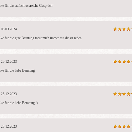
ke für das aufschlussreiche Gespräch!
06.03.2024
Matilda
Elisa
T
ke für die gute Beratung freut mich immer mit dir zu reden 
PIN: 201
PIN: 173
PI
Bewertungen: 774
Bewertungen: 542
Be
21
Vielen lieben Dank
Mega Beraterin mit
 hilfreiche Gespräch
29.12.2023
Herz und echte Hellsichtige
Jedes Gespräch
Gabe💕🙏🏼
ist professione
ke für die liebe Beratung 
Zeit, versteht 
So eine warme 
Person. 🌺😇
25.12.2023
ke für die liebe Beratung :) 
23.12.2023