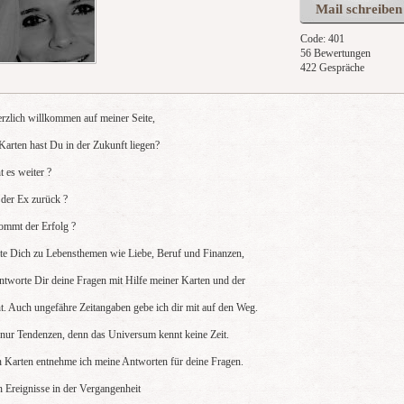
Mail schreiben
Code: 401
56 Bewertungen
422 Gespräche
erzlich willkommen auf meiner Seite,
Karten hast Du in der Zukunft liegen?
 es weiter ?
er Ex zurück ?
mmt der Erfolg ?
ate Dich zu Lebensthemen wie Liebe, Beruf und Finanzen,
ntworte Dir deine Fragen mit Hilfe meiner Karten und der
ht. Auch ungefähre Zeitangaben gebe ich dir mit auf den Weg.
 nur Tendenzen, denn das Universum kennt keine Zeit.
 Karten entnehme ich meine Antworten für deine Fragen.
n Ereignisse in der Vergangenheit