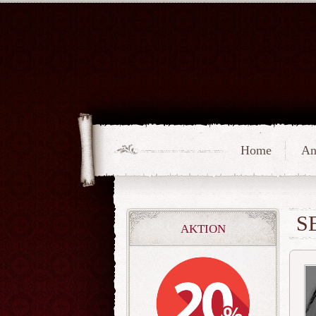
Home
An
S
AKTION