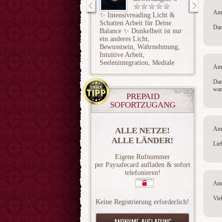
Am 
✨ Intensivreading Licht &
Liebesk
Schatten Arbeit für Deine
Seele/G
Dan
Balance ✨ Dunkelheit ist nur
Partner
ein anderes Licht,
einfühl
Bewusstsein, Wahrnehmung,
Wahrhei
Intuitive Arbeit,
Seelenintegration, Mediale
Am 
Arbeit
Dan
war
PREPAID
SOFORTZUGANG
Am 
ALLE NETZE!
ALLE LÄNDER!
Lie
Eigene Rufnummer
per Paysafecard aufladen & sofort
telefonieren!
Am 
Vie
Keine Registrierung erforderlich!