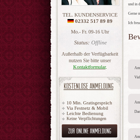
und in 
Gerne m
TEL. KUNDENSERVICE
02332 517 89 89
Ich fre
Mo.- Fr. 09-16 Uhr
Be
Status:
Offline
Außerhalb der Verfügbarkeit
nutzen Sie bitte unser
Kontaktformular
.
Am 
Vie
KOSTENLOSE ANMELDUNG
Am 
10 Min. Gratisgespräch
Via Festnetz & Mobil
Dan
Leichte Bedienung
Keine Verpflichtungen
Am 