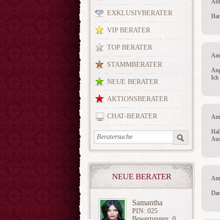
Am 
EXKLUSIVBERATER
Hat
VIP BERATER
TOP BERATER
Am 
STAMMBERATER
Ang
Ich
NEUE BERATER
AKTIONSBERATER
CHAT-BERATER
Am 
Hal
Aus
NEUE BERATER
Am 
Dan
Samantha
PIN: 025
Bewertungen: 0