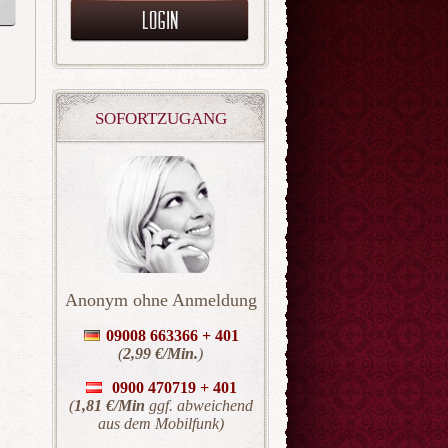
SOFORTZUGANG
Anonym ohne Anmeldung
09008 663366 + 401
(
2,99 €/Min.
)
0900 470719 +
401
(
1,81 €/Min
ggf. abweichend
aus dem Mobilfunk)