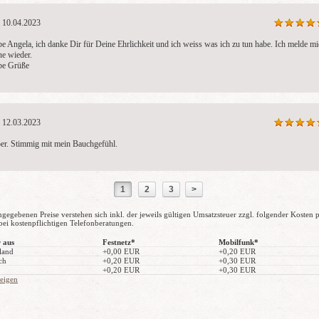
10.04.2023
be Angela, ich danke Dir für Deine Ehrlichkeit und ich weiss was ich zu tun habe. Ich melde mi
e wieder.

be Grüße 
12.03.2023
er. Stimmig mit mein Bauchgefühl.
1
2
3
>
ngegebenen Preise verstehen sich inkl. der jeweils gültigen Umsatzsteuer zzgl. folgender Kosten 
bei kostenpflichtigen Telefonberatungen.
 aus
Festnetz*
Mobilfunk*
land
+0,00 EUR
+0,20 EUR
ch
+0,20 EUR
+0,30 EUR
+0,20 EUR
+0,30 EUR
zeigen