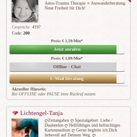
Astro-Trauma Therapie ⭐ ️Auswanderberatung:
Neue Freiheit für Dich!
Gespräche:
4197
Code:
200
Preis: € 1,59/Min
*
(460)
Jetzt anrufen
Preis: € 1,99/Min
*
Offline - Chat
E-Mail Beratung
Aktueller Hinweis:
Bei OFFLINE oder PAUSE bitte Rückruf nutzen.
Lichtengel-Tanja
ღZeitangaben ღ Spezialgebiet: Liebe /
Dualseelen ღ Hellfühliges und hellsichtiges
Kartenmedium.ღ Gerne begleite ich Dich
liebevoll auf Deinem Weg. ღ