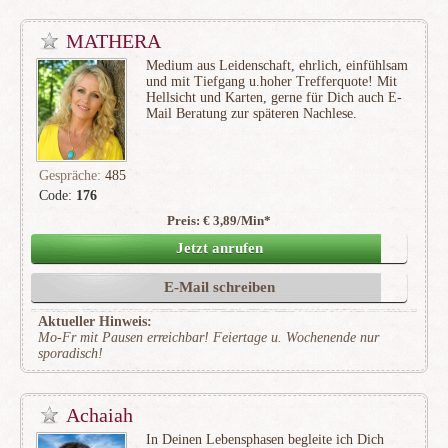
MATHERA
Medium aus Leidenschaft, ehrlich, einfühlsam
und mit Tiefgang u.hoher Trefferquote! Mit
Hellsicht und Karten, gerne für Dich auch E-
Mail Beratung zur späteren Nachlese.
Gespräche:
485
Code:
176
Preis: € 3,89/Min
*
(48)
Jetzt anrufen
E-Mail schreiben
Aktueller Hinweis:
Mo-Fr mit Pausen erreichbar! Feiertage u. Wochenende nur
sporadisch!
Achaiah
In Deinen Lebensphasen begleite ich Dich