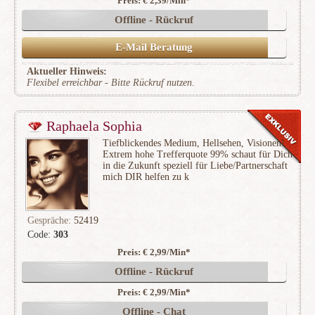
Preis: € 2,39/Min
*
(11005)
Offline - Rückruf
E-Mail Beratung
Aktueller Hinweis:
Flexibel erreichbar - Bitte Rückruf nutzen.
Raphaela Sophia
Tiefblickendes Medium, Hellsehen, Visionen!
Extrem hohe Trefferquote 99% schaut für Dich
in die Zukunft speziell für Liebe/Partnerschaft
mich DIR helfen zu k
Gespräche:
52419
Code:
303
Preis: € 2,99/Min
*
(12955)
Offline - Rückruf
Preis: € 2,99/Min
*
Offline - Chat