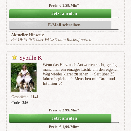
Preis: € 1,59/Min
*
(277)
Jetzt anrufen
E-Mail schreiben
Aktueller Hinweis:
Bei OFFLINE oder PAUSE bitte Rückruf nutzen.
Sybille K
Wenn das Herz nach Antworten sucht, genügt
manchmal ein einziges Licht, um den eigenen
Weg wieder klarer zu sehen ✨ Seit über 35
Jahren begleite ich Menschen mit Tarot und
Intuition 🌙
Gespräche:
1141
Code:
346
Preis: € 2,99/Min
*
(222)
Jetzt anrufen
Preis: € 1,99/Min
*