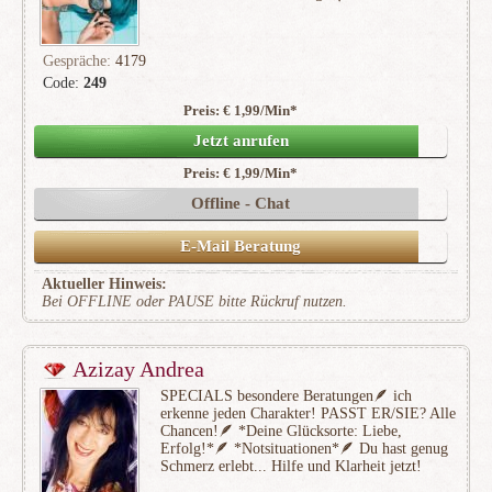
Gespräche:
4179
Code:
249
Preis: € 1,99/Min
*
(175)
Jetzt anrufen
Preis: € 1,99/Min
*
Offline - Chat
E-Mail Beratung
Aktueller Hinweis:
Bei OFFLINE oder PAUSE bitte Rückruf nutzen.
Azizay Andrea
SPECIALS besondere Beratungen🪶 ich
erkenne jeden Charakter! PASST ER/SIE? Alle
Chancen!🪶 *Deine Glücksorte: Liebe,
Erfolg!*🪶 *Notsituationen*🪶 Du hast genug
Schmerz erlebt... Hilfe und Klarheit jetzt!