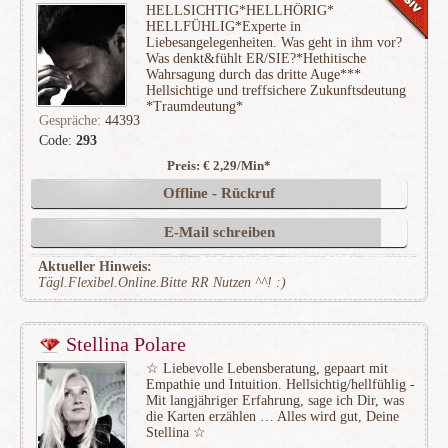
HELLSICHTIG*HELLHÖRIG*
HELLFÜHLIG*Experte in
Liebesangelegenheiten. Was geht in ihm vor?
Was denkt&fühlt ER/SIE?*Hethitische
Wahrsagung durch das dritte Auge***
Hellsichtige und treffsichere Zukunftsdeutung
*Traumdeutung*
Gespräche:
44393
Code:
293
Preis: € 2,29/Min
*
(8931)
Offline - Rückruf
E-Mail schreiben
Aktueller Hinweis:
Tägl.Flexibel.Online.Bitte RR Nutzen ^^! :)
Stellina Polare
☆ Liebevolle Lebensberatung, gepaart mit
Empathie und Intuition. Hellsichtig/hellfühlig -
Mit langjähriger Erfahrung, sage ich Dir, was
die Karten erzählen … Alles wird gut, Deine
Stellina ☆