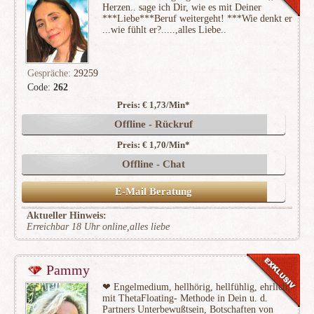
Herzen.. sage ich Dir, wie es mit Deiner
***Liebe***Beruf weitergeht! ***Wie denkt er
...wie fühlt er?.....,alles Liebe..
Gespräche:
29259
Code:
262
Preis: € 1,73/Min
*
(5797)
Offline - Rückruf
Preis: € 1,70/Min
*
Offline - Chat
E-Mail Beratung
Aktueller Hinweis:
Erreichbar 18 Uhr online,alles liebe
Pammy
❤ Engelmedium, hellhörig, hellfühlig, ehrlich,
mit ThetaFloating- Methode in Dein u. d.
Partners Unterbewußtsein, Botschaften von