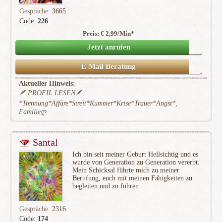
Gespräche:
3665
Code:
226
Preis: € 2,99/Min
*
(475)
Jetzt anrufen
E-Mail Beratung
Aktueller Hinweis:
🪶 PROFIL LESEN🪶
*Trennung*Affäre*Streit*Kummer*Krise*Trauer*Angst*,
Familieღ
Santal
Ich bin seit meiner Geburt Hellsichtig und es
wurde von Generation zu Generation vererbt.
Mein Schicksal führte mich zu meiner
Berufung, euch mit meinen Fähigkeiten zu
begleiten und zu führen
Gespräche:
2316
Code:
174