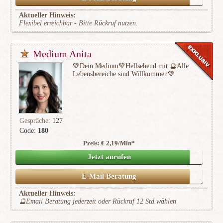
Aktueller Hinweis:
Flexibel erreichbar - Bitte Rückruf nutzen.
Medium Anita
💚Dein Medium💚Hellsehend mit 🔮Alle
Lebensbereiche sind Willkommen💚
Gespräche:
127
Code:
180
Preis: € 2,19/Min
*
(20)
Jetzt anrufen
E-Mail Beratung
Aktueller Hinweis:
🔮Email Beratung jederzeit oder Rückruf 12 Std.wählen