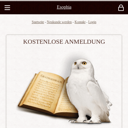
Esophia
Startseite
-
Neukunde werden
-
Kontakt
-
Login
KOSTENLOSE ANMELDUNG