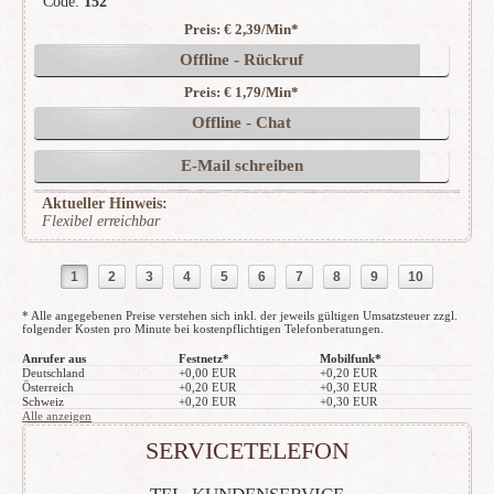
Code:
152
Preis: € 2,39/Min
*
(5390)
Offline - Rückruf
Preis: € 1,79/Min
*
Offline - Chat
E-Mail schreiben
Aktueller Hinweis:
Flexibel erreichbar
1
2
3
4
5
6
7
8
9
10
* Alle angegebenen Preise verstehen sich inkl. der jeweils gültigen Umsatzsteuer zzgl.
folgender Kosten pro Minute bei kostenpflichtigen Telefonberatungen.
Anrufer aus
Festnetz*
Mobilfunk*
Deutschland
+0,00 EUR
+0,20 EUR
Österreich
+0,20 EUR
+0,30 EUR
Schweiz
+0,20 EUR
+0,30 EUR
Alle anzeigen
SERVICETELEFON