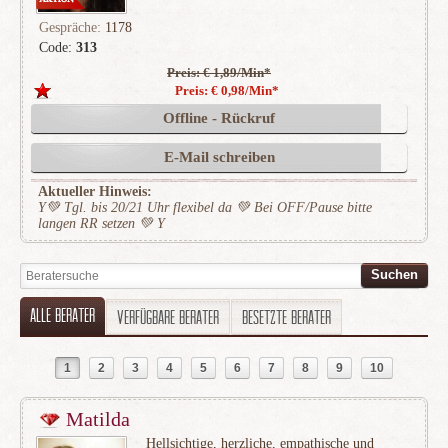
Gespräche:
1178
Code:
313
Preis: € 1,89/Min
*
(269)
Preis: € 0,98/Min
*
Offline - Rückruf
E-Mail schreiben
Aktueller Hinweis:
Y💚 Tgl. bis 20/21 Uhr flexibel da 💚 Bei OFF/Pause bitte
langen RR setzen 💚 Y
Alle Berater
Verfügbare Berater
Besetzte Berater
1
2
3
4
5
6
7
8
9
10
Matilda
Hellsichtige, herzliche, empathische und