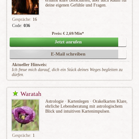
erhältst klare Botschaften, aber auch Raum für
deine eigenen Gefühle und Fragen.
Gespräche:
16
Code:
036
Preis: € 2,69/Min
*
(3)
Jetzt anrufen
E-Mail schreiben
Aktueller Hinweis:
Ich freue mich darauf, dich ein Stück deines Weges begleiten zu
dürfen.
Waratah
Astrologie · Kartenlegen · Orakelkarten Klare,
ehrliche Lebensberatung mit astrologischem
Blick und intuitiven Kartenimpulsen.
Gespräche:
1