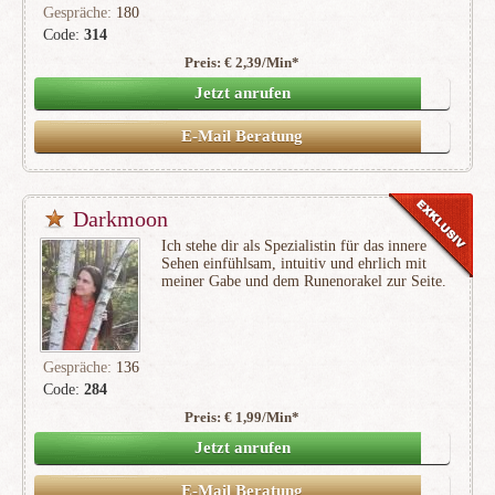
Gespräche:
180
Code:
314
Preis: € 2,39/Min
*
(17)
Jetzt anrufen
E-Mail Beratung
Darkmoon
Ich stehe dir als Spezialistin für das innere
Sehen einfühlsam, intuitiv und ehrlich mit
meiner Gabe und dem Runenorakel zur Seite.
Gespräche:
136
Code:
284
Preis: € 1,99/Min
*
(28)
Jetzt anrufen
E-Mail Beratung