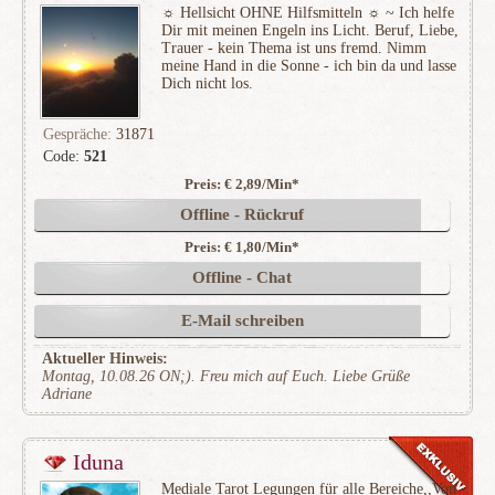
☼ Hellsicht OHNE Hilfsmitteln ☼ ~ Ich helfe
Dir mit meinen Engeln ins Licht. Beruf, Liebe,
Trauer - kein Thema ist uns fremd. Nimm
meine Hand in die Sonne - ich bin da und lasse
Dich nicht los.
Gespräche:
31871
Code:
521
Preis: € 2,89/Min
*
(5509)
Offline - Rückruf
Preis: € 1,80/Min
*
Offline - Chat
E-Mail schreiben
Aktueller Hinweis:
Montag, 10.08.26 ON;). Freu mich auf Euch. Liebe Grüße
Adriane
Iduna
Mediale Tarot Legungen für alle Bereiche,,Von