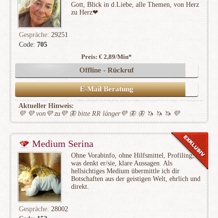
Gott, Blick in d.Liebe, alle Themen, von Herz
zu Herz❤
Gespräche:
29251
Code:
705
Preis: € 2,89/Min
*
(9979)
Offline - Rückruf
E-Mail Beratung
Aktueller Hinweis:
💜 💜 von💜 zu💜 🦋 bitte RR länger💜 🦋 🦋 🦄 🦄 🦄 💜
Medium Serina
Ohne Vorabinfo, ohne Hilfsmittel, Profiling,
was denkt er/sie, klare Aussagen. Als
hellsichtiges Medium übermittle ich dir
Botschaften aus der geistigen Welt, ehrlich und
direkt.
Gespräche:
28002