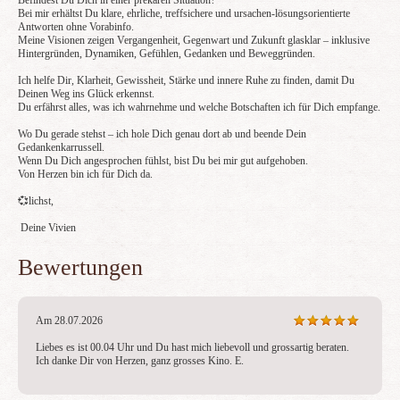
Befindest Du Dich in einer prekären Situation?
Bei mir erhältst Du klare, ehrliche, treffsichere und ursachen‑lösungsorientierte
Antworten ohne Vorabinfo.
Meine Visionen zeigen Vergangenheit, Gegenwart und Zukunft glasklar – inklusive
Hintergründen, Dynamiken, Gefühlen, Gedanken und Beweggründen.
Ich helfe Dir, Klarheit, Gewissheit, Stärke und innere Ruhe zu finden, damit Du
Deinen Weg ins Glück erkennst.
Du erfährst alles, was ich wahrnehme und welche Botschaften ich für Dich empfange.
Wo Du gerade stehst – ich hole Dich genau dort ab und beende Dein
Gedankenkarrussell.
Wenn Du Dich angesprochen fühlst, bist Du bei mir gut aufgehoben.
Von Herzen bin ich für Dich da.
💞lichst,
Deine Vivien
Bewertungen
Am 28.07.2026
Liebes es ist 00.04 Uhr und Du hast mich liebevoll und grossartig beraten. 
Ich danke Dir von Herzen, ganz grosses Kino. E.