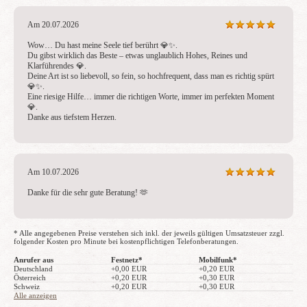
Am 20.07.2026
Wow… Du hast meine Seele tief berührt 💎✨.

Du gibst wirklich das Beste – etwas unglaublich Hohes, Reines und 
Klarführendes 💎.

Deine Art ist so liebevoll, so fein, so hochfrequent, dass man es richtig spürt 
💎✨.

Eine riesige Hilfe… immer die richtigen Worte, immer im perfekten Moment 
💎.

Danke aus tiefstem Herzen.
Am 10.07.2026
Danke für die sehr gute Beratung! 🫶 
* Alle angegebenen Preise verstehen sich inkl. der jeweils gültigen Umsatzsteuer zzgl.
folgender Kosten pro Minute bei kostenpflichtigen Telefonberatungen.
Anrufer aus
Festnetz*
Mobilfunk*
Deutschland
+0,00 EUR
+0,20 EUR
Österreich
+0,20 EUR
+0,30 EUR
Schweiz
+0,20 EUR
+0,30 EUR
Alle anzeigen