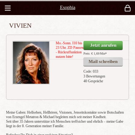
Esophia
VIVIEN
Mo.-Sonn. I10 bis
Jetzt anrufen
23 Uhr. ZD Pausen
- Rückruffunktion
Preis: € 1,69/Min
*
nutzen bitte!
Mail schreiben
Code: 033
3 Bewertungen
40 Gespräche
Meine Gaben: Hellsehen, Hellhören, Visionen, Jenseitskontakte sowie Botschaften
von Erzengel Metatron & Michael begleiten mich seit meiner Kindheit.
Seit über 35 Jahren unterstütze ich Menschen treffsicher und ehrlich – meine Gabe
liegt in der 8. Generation meiner Familie.