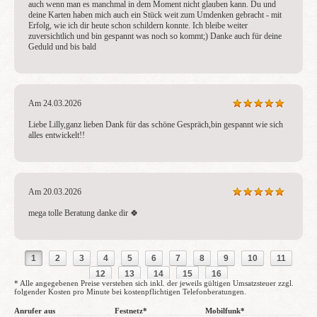
auch wenn man es manchmal in dem Moment nicht glauben kann. Du und 
deine Karten haben mich auch ein Stück weit zum Umdenken gebracht - mit 
Erfolg, wie ich dir heute schon schildern konnte. Ich bleibe weiter 
zuversichtlich und bin gespannt was noch so kommt;) Danke auch für deine 
Geduld und bis bald
Am 24.03.2026
Liebe Lilly,ganz lieben Dank für das schöne Gespräch,bin gespannt wie sich 
alles entwickelt!!
Am 20.03.2026
mega tolle Beratung danke dir 🍀 
1
2
3
4
5
6
7
8
9
10
11
12
13
14
15
16
* Alle angegebenen Preise verstehen sich inkl. der jeweils gültigen Umsatzsteuer zzgl.
folgender Kosten pro Minute bei kostenpflichtigen Telefonberatungen.
Anrufer aus
Festnetz*
Mobilfunk*