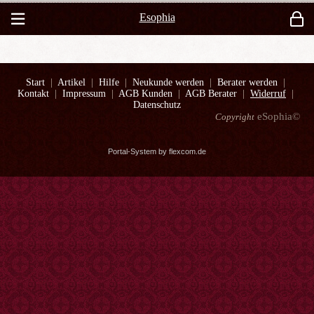
Esophia
Start
|
Artikel
|
Hilfe
|
Neukunde werden
|
Berater werden
|
Kontakt
|
Impressum
|
AGB Kunden
|
AGB Berater
|
Widerruf
|
Datenschutz
eSophia©
Copyright
Portal-System by flexcom.de