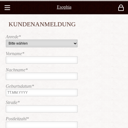
Esophia
KUNDENANMELDUNG
Anrede
*
Vorname
*
Nachname
*
Geburtsdatum
*
Straße
*
Postleitzahl
*