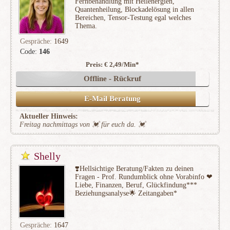
Fernbehandlung mit Heilenergien,
Quantenheilung, Blockadelösung in allen
Bereichen, Tensor-Testung egal welches
Thema.
Gespräche:
1649
Code:
146
Preis: € 2,49/Min
*
(613)
Offline - Rückruf
E-Mail Beratung
Aktueller Hinweis:
Freitag nachmittags von 💓 für euch da. 💓
Shelly
❣️Hellsichtige Beratung/Fakten zu deinen
Fragen - Prof. Rundumblick ohne Vorabinfo ❤
Liebe, Finanzen, Beruf, Glückfindung***
Beziehungsanalyse🌟 Zeitangaben*
Gespräche:
1647