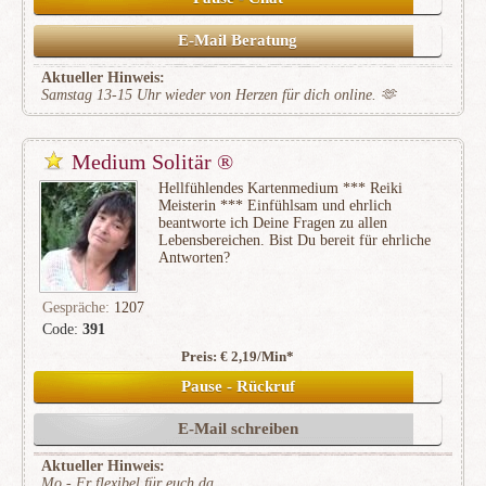
E-Mail Beratung
Aktueller Hinweis:
Samstag 13-15 Uhr wieder von Herzen für dich online. 🫶
Medium Solitär ®
Hellfühlendes Kartenmedium *** Reiki
Meisterin *** Einfühlsam und ehrlich
beantworte ich Deine Fragen zu allen
Lebensbereichen. Bist Du bereit für ehrliche
Antworten?
Gespräche:
1207
Code:
391
Preis: € 2,19/Min
*
(464)
Pause - Rückruf
E-Mail schreiben
Aktueller Hinweis:
Mo - Fr flexibel für euch da