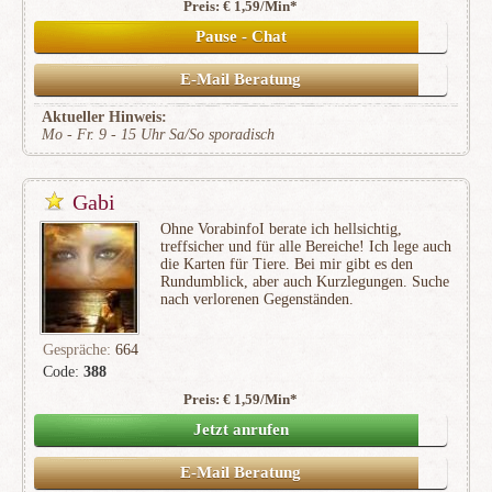
Preis: € 1,59/Min
*
Pause - Chat
E-Mail Beratung
Aktueller Hinweis:
Mo - Fr. 9 - 15 Uhr Sa/So sporadisch
Gabi
Ohne VorabinfoI berate ich hellsichtig,
treffsicher und für alle Bereiche! Ich lege auch
die Karten für Tiere. Bei mir gibt es den
Rundumblick, aber auch Kurzlegungen. Suche
nach verlorenen Gegenständen.
Gespräche:
664
Code:
388
Preis: € 1,59/Min
*
(54)
Jetzt anrufen
E-Mail Beratung