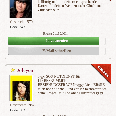
hellhörig und mit deinem entsprechenden
Kartenbild deinen Weg zu mehr Glück und
Zufriedenheit!"
Gespräche:
570
Code:
347
Preis: € 1,99/Min
*
(85)
Jetzt anrufen
E-Mail schreiben
Joleyen
ღஐღSOS-NOTDIENST für
LIEBESKUMMER u.
BEZIEHUNGSFRAGENღஐღ Liebt ER/SIE
mich noch? Schnell und ehrlich beantworte ich
deine Fragen, mit und ohne Hilfsmittel ღ ღ
Gespräche:
1987
Code:
382