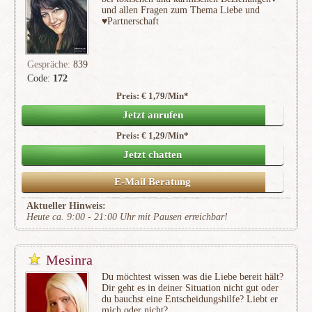
und allen Fragen zum Thema Liebe und
♥️Partnerschaft
Gespräche:
839
Code:
172
Preis: € 1,79/Min
*
(116)
Jetzt anrufen
Preis: € 1,29/Min
*
Jetzt chatten
E-Mail Beratung
Aktueller Hinweis:
Heute ca. 9:00 - 21:00 Uhr mit Pausen erreichbar!
Mesinra
Du möchtest wissen was die Liebe bereit hält?
Dir geht es in deiner Situation nicht gut oder
du bauchst eine Entscheidungshilfe? Liebt er
mich oder nicht?