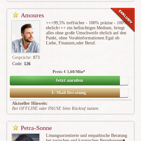
Amoures
+++99,5% treffsicher - 100% präzise - 100%
ehrlich+++ ein hellsichtiges Medium, bringt
alles ohne große Umschweife ehrlich auf den
Punkt, ohne Vorabinformationen.Egal ob
Liebe, Finanzen,oder Beruf.
Gespräche:
873
Code:
126
Preis: € 1,60/Min
*
(118)
Jetzt anrufen
E-Mail Beratung
Aktueller Hinweis:
Bei OFFLINE oder PAUSE bitte Rückruf nutzen.
Petra-Sonne
Lösungsorientierte und empathische Beratung
bei toxischen und karmischen Beziehungen♥️