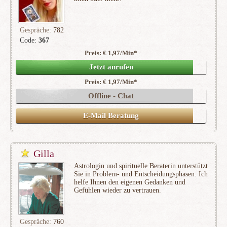
Gespräche:
782
Code:
367
Preis: € 1,97/Min
*
(119)
Jetzt anrufen
Preis: € 1,97/Min
*
Offline - Chat
E-Mail Beratung
Gilla
Astrologin und spirituelle Beraterin unterstützt
Sie in Problem- und Entscheidungsphasen. Ich
helfe Ihnen den eigenen Gedanken und
Gefühlen wieder zu vertrauen.
Gespräche:
760