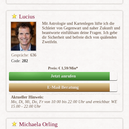
Lucius
Mit Astrologie und Kartenlegen lüfte ich die
Schleier von Gegenwart und naher Zukunft und
beantworte einfühlsam deine Fragen. Ich gebe
dir Sicherheit und befreie dich von quälenden
Zweifeln.
Gespräche:
636
Code:
282
Preis: € 1,59/Min
*
(138)
Jetzt anrufen
E-Mail Beratung
Aktueller Hinweis:
Mo, Di, Mi, Do, Fr von 10:00 bis 22:00 Uhr und erreichbar. WE
15.00 - 22.00 Uhr
Michaela Orling