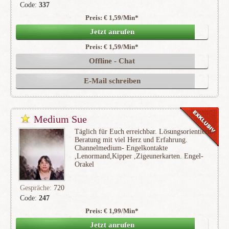
Code:
337
Preis: € 1,59/Min
*
(175)
Jetzt anrufen
Preis: € 1,59/Min
*
Offline - Chat
E-Mail schreiben
Medium Sue
Täglich für Euch erreichbar. Lösungsorientierte
Beratung mit viel Herz und Erfahrung.
Channelmedium- Engelkontakte
,Lenormand,Kipper ,Zigeunerkarten. Engel-
Orakel
Gespräche:
720
Code:
247
Preis: € 1,99/Min
*
(75)
Jetzt anrufen