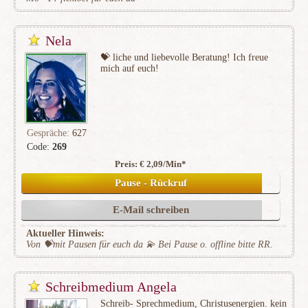
Nela
💝 ️liche und liebevolle Beratung! Ich freue
mich auf euch!
Gespräche:
627
Code:
269
Preis: € 2,09/Min
*
(142)
Pause - Rückruf
E-Mail schreiben
Aktueller Hinweis:
Von 💝mit Pausen für euch da 💫 Bei Pause o. offline bitte RR.
Schreibmedium Angela
Schreib- Sprechmedium, Christusenergien. kein