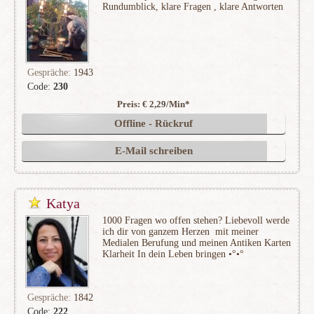
Rundumblick, klare Fragen , klare Antworten
Gespräche:
1943
Code:
230
Preis: € 2,29/Min
*
(283)
Offline - Rückruf
E-Mail schreiben
Katya
1000 Fragen wo offen stehen? Liebevoll werde
ich dir von ganzem Herzen ️ mit meiner
Medialen Berufung und meinen Antiken Karten
Klarheit In dein Leben bringen •°•°
Gespräche:
1842
Code:
222