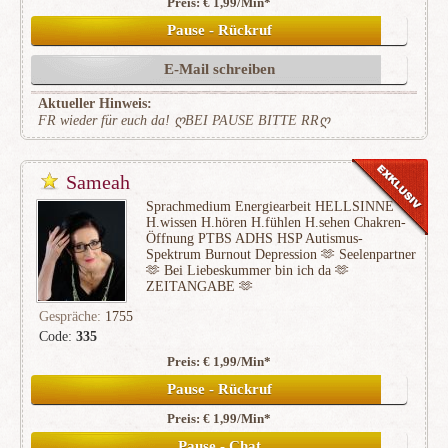
Preis: € 1,99/Min
*
(148)
Pause - Rückruf
E-Mail schreiben
Aktueller Hinweis:
FR wieder für euch da! ღBEI PAUSE BITTE RRღ
Sameah
Sprachmedium Energiearbeit HELLSINNE
H.wissen H.hören H.fühlen H.sehen Chakren-
Öffnung PTBS ADHS HSP Autismus-
Spektrum Burnout Depression 🫶 Seelenpartner
🫶 Bei Liebeskummer bin ich da 🫶
ZEITANGABE 🫶
Gespräche:
1755
Code:
335
Preis: € 1,99/Min
*
(371)
Pause - Rückruf
Preis: € 1,99/Min
*
Pause - Chat