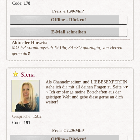
Code:
178
Preis: € 1,99/Min
*
(205)
Offline - Rückruf
E-Mail schreiben
Aktueller Hinweis:
MO-FR vormittags+ab 19 Uhr, SA+SO ganztägig, von Herzen
gerne da❣️
Siena
Als Channelmedium und LIEBESEXPERTIN
stehe ich dir mit all deinen Fragen zu Seite ~♥
~ Ich empfange meine Botschaften aus der
geistigen Welt und gebe diese gerne an dich
weiter!
Gespräche:
1582
Code:
191
Preis: € 2,29/Min
*
(328)
Offline - Rückruf