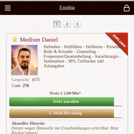
Esophia
1
2
3
Medium Daniel
Hellsehen - Hellfühlen - Hellhören - Premium
Reiki & Kristalle - Channeling -
Frequenzen/Quantenheilung - Aurachirurgie -
Seelenarbeit - 98% Treffsicher inkl.
Zeitangaben
Gespräche:
1675
Code:
276
Preis: € 2,89/Min
*
(327)
Jetzt anrufen
E-Mail Beratung
Aktueller Hinweis:
Derzeit wegen Hitzewelle mit Einschränkungen erreichbar. Bitte
Rückruf nützen!