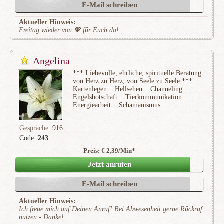
E-Mail schreiben
Aktueller Hinweis:
Freitag wieder von 💖 für Euch da!
Angelina
*** Liebevolle, ehrliche, spirituelle Beratung
von Herz zu Herz, von Seele zu Seele ***
Kartenlegen... Hellsehen... Channeling...
Engelsbotschaft... Tierkommunikation...
Energiearbeit... Schamanismus
Gespräche:
916
Code:
243
Preis: € 2,39/Min
*
(194)
Jetzt anrufen
E-Mail schreiben
Aktueller Hinweis:
Ich freue mich auf Deinen Anruf! Bei Abwesenheit gerne Rückruf
nutzen - Danke!