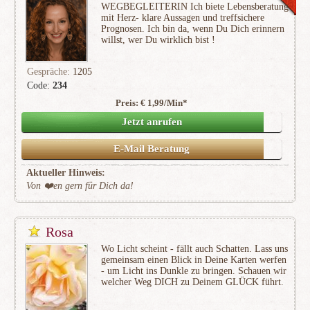
WEGBEGLEITERIN Ich biete Lebensberatung
mit Herz- klare Aussagen und treffsichere
Prognosen. Ich bin da, wenn Du Dich erinnern
willst, wer Du wirklich bist !
Gespräche:
1205
Code:
234
Preis: € 1,99/Min
*
(172)
Jetzt anrufen
E-Mail Beratung
Aktueller Hinweis:
Von ❤️en gern für Dich da!
Rosa
Wo Licht scheint - fällt auch Schatten. Lass uns
gemeinsam einen Blick in Deine Karten werfen
- um Licht ins Dunkle zu bringen. Schauen wir
welcher Weg DICH zu Deinem GLÜCK führt.