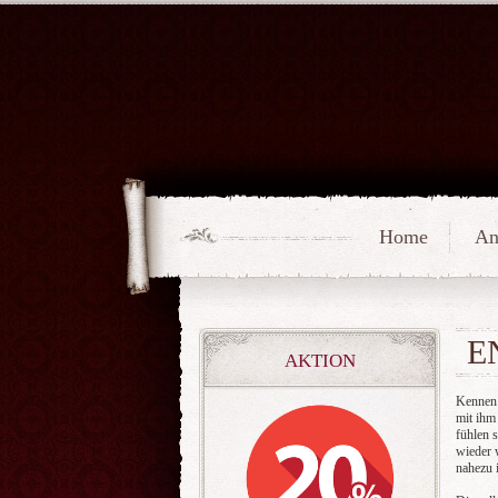
Home
An
E
AKTION
Kennen S
mit ihm
fühlen 
wieder 
nahezu 