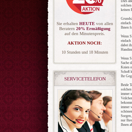
Dies all
solchen
keinen E
Grundsä
einfach
Sie erhalten
HEUTE
von allen
Ihnen f
Beratern
20% Ermäßigung
auf den Minutenpreis.
Wenn Si
einfach
AKTION NOCH:
dabei i
Handinn
10
18
Wenn Si
Sache d
Knien o
Schoß le
Ihr Gege
SERVICETELEFON
Beide T
solchen
immer u
Veilche
bekomme
immer w
schönen
Sorgen,
nur Ihr
Ihnen a