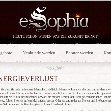
HEUTE SCHON WISSEN WAS DIE ZUKUNFT BRINGT
gebote
Neukunde werden
Berater werden
Kon
NERGIEVERLUST
ie das: Sie reden mit einem Menschen, vielleicht hören sie ihm auch eher nur zu, als dass sie 
 einen Dialog führen, und fühlen sich danach ziemlich erschöpft. Oder sie stehen neben jeman
sich auf ein Mal hundsmiserabel, obwohl sie mit der Person kein Wort gewechselt haben. Ist di
weg, fühlen Sie sich auf ein Mal wieder besser. Oder jemand redet auf Sie ein und Sie bemerke
im Sekundentakt die Kraftlosigkeit in Ihnen Überhand nimmt.