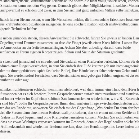
es sind energetische, kraftraubende Erlebnisse und sofern Sie nicht völlig isoliert leben, können
 Situationen kaum aus dem Weg gehen. Dennoch gibt es aber Möglichkeiten, in solchen Mome
nergieverlust zu erleiden und zwar, in dem Sie sich mit ganz einfachen Mitteln selbst schützen.
tzlich fahren Sie am besten, wenn Sie Menschen meiden, die Ihnen solche Erlebnisse beschere
 aus kraftraubenden Situationen rausgehen. Ist eine solche Situation jedoch unabwendbar, dann
olgende Techniken helfen:
e neben jemanden stehen, dessen Anwesenheit Sie schwächt, führen Sie jeweils an beiden Hä
 Zeigefinger und Daumen zusammen, so dass die Finger jeweils einen Kreis bilden. Lassen Sie 
hre Arme locker an der Seite herunterhängen. Achten Sie aber unbedingt darauf, dass beide
enflächen zu Ihrem eigenen Körper zeigen. Schon sind Sie in der Situation geschützt.
e sitzen und jemand auf sie einredet und Sie dadurch einen Kraftverlust erleiden, können Sie d
adurch einen Riegel vorschieben, in dem Sie einfach ihre Füße kreuzen (ob mit leicht angewink
der mit durchgedrückten, spielt fast keine Rolle), Ihre Hände locker falten wie zum Gebet und 
gen. Sie werden sofort feststellen, dass Sie sich sicher und geborgen fühlen, ungeachtet desse
nüber tut oder sagt.
echniken funktionieren schlecht, wenn man telefoniert, weil dann immer eine Hand den Hörer hä
 Situationen hat es sich bewährt, Ihrem Gesprächspartner einfach nicht zuzuhören und stattdess
nd immer wieder im Kopf einen schönen Satz konzentriert zu wiederholen, wie z.B. „Rosen sin
n sind blau“. Sollte Ihr Gesprächspartner Ihnen doch mal eine Frage zwischendurch stellen und
n das am Rande mit, antworten Sie einfach mit der Gegenfrage „Was denkst Du denn darüber
ird die Person dann einen neuen Redeschwall produzieren, den sie erneut mit dem Rezitieren I
 Satzes im Kopf bequem und ohne Kraftverlust aussitzen können. Machen Sie sich hierbei kei
 dass sie etwas Wichtiges verpassen könnten im Gespräch, denn in der Regel wollen solche M
e Aufmerksamkeit und werden im Telefonat merken, dass ihre Bemühungen ins Leere laufen un
blassen.