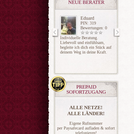
NEUE BERATER
Eduard
PIN: 319
Bewertungen: 0
Individuelle Beratung.
✨ Inten
Liebevoll und einfühlsam,
Schatte
begleite ich dich ein Stück auf
Balance
deinem Weg in deine Kraft.
ein and
Bewuss
Intuitiv
Seeleni
Arbeit
PREPAID
SOFORTZUGANG
ALLE NETZE!
ALLE LÄNDER!
Eigene Rufnummer
per Paysafecard aufladen & sofort
telefonieren!