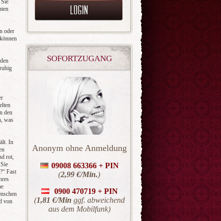
 Sie
nten
n oder
 können
SOFORTZUGANG
nden
ruhig
er
elten
in den
n, was
lt. In
Anonym ohne Anmeldung
en
d rot,
 Sie
09008 663366 + PIN
?“ Fast
(
2,99 €/Min.
)
hres
ne
0900 470719 +
PIN
enschen
(
1,81 €/Min
ggf. abweichend
d von
aus dem Mobilfunk)