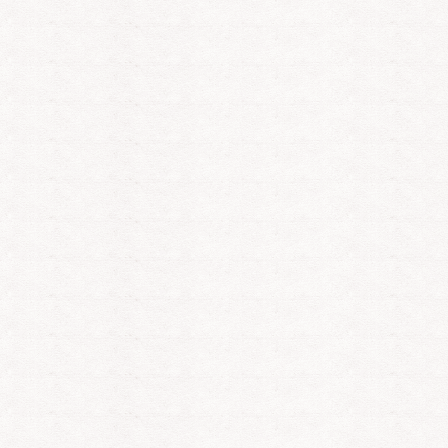
Samantha
Seelentröster
Ac
PIN: 025
PIN: 365
PI
Bewertungen: 0
Bewertungen: 9
Be
sivreading Licht &
Lebensberatung mit Tarot-,
In Deinen Leb
n Arbeit für Deine
Zigeuner- und
begleite ich D
 ✨ Dunkelheit ist nur
Lenormandkarten. Du
Kartenlegen, He
eres Licht,
möchtest einen Blick in die
spiritueller En
tsein, Wahrnehmung,
Zukunft riskieren oder
Klar-ehrliche 
e Arbeit,
Klarheit in die Gegenwart
hohem Niveau.
ntegration, Mediale
bringen? Ich bin hellsichtig
und für Dich da!