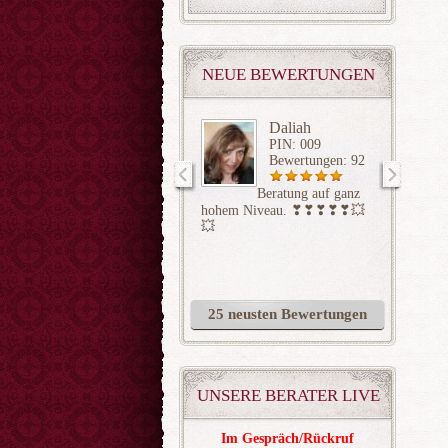
NEUE BEWERTUNGEN
Daliah
PIN: 009
Bewertungen: 92
Beratung auf ganz
gesehen
hohem Niveau. ❣❣❣❣❣💥
aufgelö
💥
25 neusten Bewertungen
UNSERE BERATER LIVE
Im Gespräch/Rückruf