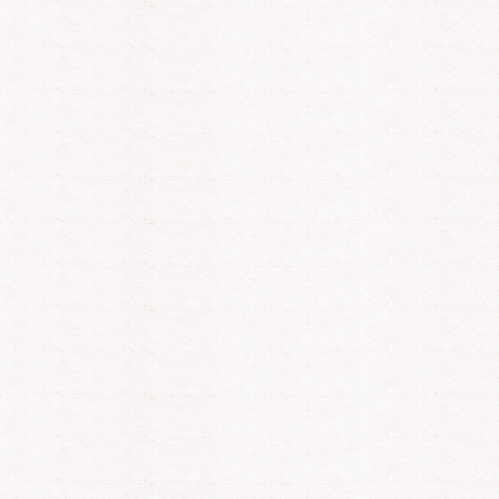
Tani
Tani
Ta
PIN: 331
PIN: 331
PI
Bewertungen: 866
Bewertungen: 866
Be
Tani hat es wieder
Mega tolle und
Wel
 , ja der Vertrag wurde
ehrliche Beratung.
kommt immer s
st. Bin froh darüber.
gesehen .