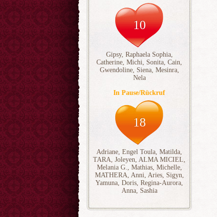
10
Gipsy
,
Raphaela Sophia
,
Catherine
,
Michi
,
Sonita
,
Cain
,
Gwendoline
,
Siena
,
Mesinra
,
Nela
In Pause/Rückruf
18
Adriane
,
Engel Toula
,
Matilda
,
TARA
,
Joleyen
,
ALMA MICIEL
,
Melania G.
,
Mathias
,
Michelle
,
MATHERA
,
Anni
,
Aries
,
Sigyn
,
Yamuna
,
Doris
,
Regina-Aurora
,
Anna
,
Sashia