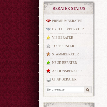
BERATER STATUS
PREMIUMBERATER
EXKLUSIVBERATER
VIP BERATER
TOP BERATER
STAMMBERATER
NEUE BERATER
AKTIONSBERATER
CHAT-BERATER