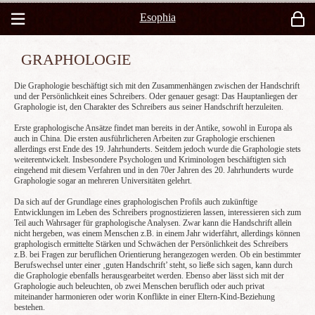
Esophia
GRAPHOLOGIE
Die Graphologie beschäftigt sich mit den Zusammenhängen zwischen der Handschrift
und der Persönlichkeit eines Schreibers. Oder genauer gesagt: Das Hauptanliegen der
Graphologie ist, den Charakter des Schreibers aus seiner Handschrift herzuleiten.
Erste graphologische Ansätze findet man bereits in der Antike, sowohl in Europa als
auch in China. Die ersten ausführlicheren Arbeiten zur Graphologie erschienen
allerdings erst Ende des 19. Jahrhunderts. Seitdem jedoch wurde die Graphologie stets
weiterentwickelt. Insbesondere Psychologen und Kriminologen beschäftigten sich
eingehend mit diesem Verfahren und in den 70er Jahren des 20. Jahrhunderts wurde
Graphologie sogar an mehreren Universitäten gelehrt.
Da sich auf der Grundlage eines graphologischen Profils auch zukünftige
Entwicklungen im Leben des Schreibers prognostizieren lassen, interessieren sich zum
Teil auch Wahrsager für graphologische Analysen. Zwar kann die Handschrift allein
nicht hergeben, was einem Menschen z.B. in einem Jahr widerfährt, allerdings können
graphologisch ermittelte Stärken und Schwächen der Persönlichkeit des Schreibers
z.B. bei Fragen zur beruflichen Orientierung herangezogen werden. Ob ein bestimmter
Berufswechsel unter einer ‚guten Handschrift’ steht, so ließe sich sagen, kann durch
die Graphologie ebenfalls herausgearbeitet werden. Ebenso aber lässt sich mit der
Graphologie auch beleuchten, ob zwei Menschen beruflich oder auch privat
miteinander harmonieren oder worin Konflikte in einer Eltern-Kind-Beziehung
bestehen.