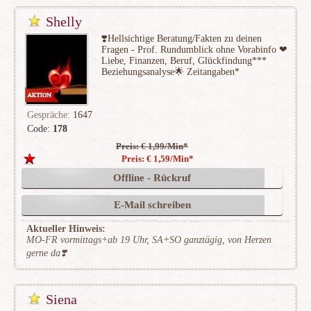
Shelly
❣️Hellsichtige Beratung/Fakten zu deinen
Fragen - Prof. Rundumblick ohne Vorabinfo ❤
Liebe, Finanzen, Beruf, Glückfindung***
Beziehungsanalyse🌟 Zeitangaben*
Gespräche:
1647
Code:
178
Preis: € 1,99/Min
*
(205)
Preis: € 1,59/Min
*
Offline - Rückruf
E-Mail schreiben
Aktueller Hinweis:
MO-FR vormittags+ab 19 Uhr, SA+SO ganztägig, von Herzen
gerne da❣️
Siena