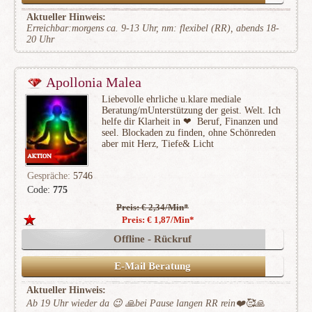
Aktueller Hinweis:
Erreichbar:morgens ca. 9-13 Uhr, nm: flexibel (RR), abends 18-
20 Uhr
Apollonia Malea
Liebevolle ehrliche u.klare mediale
Beratung/mUnterstützung der geist. Welt. Ich
helfe dir Klarheit in ❤ ️ Beruf, Finanzen und
seel. Blockaden zu finden, ohne Schönreden
aber mit Herz, Tiefe& Licht
Gespräche:
5746
Code:
775
Preis: € 2,34/Min
*
(1164)
Preis: € 1,87/Min
*
Offline - Rückruf
E-Mail Beratung
Aktueller Hinweis:
Ab 19 Uhr wieder da 😉 🙏bei Pause langen RR rein❤️🥰🙏