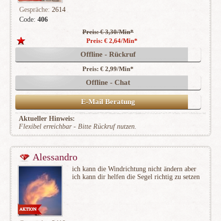
Gespräche:
2614
Code:
406
Preis: € 3,30/Min
*
(601)
Preis: € 2,64/Min
*
Offline - Rückruf
Preis: € 2,99/Min
*
Offline - Chat
E-Mail Beratung
Aktueller Hinweis:
Flexibel erreichbar - Bitte Rückruf nutzen.
Alessandro
ich kann die Windrichtung nicht ändern aber
ich kann dir helfen die Segel richtig zu setzen