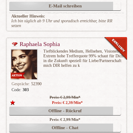
E-Mail schreiben
Aktueller Hinweis:
Ich bin täglich ab 9 Uhr und sporadisch erreichbar, bitte RR
setzen
Raphaela Sophia
Tiefblickendes Medium, Hellsehen, Visionen!
Extrem hohe Trefferquote 99% schaut für Dich
in die Zukunft speziell für Liebe/Partnerschaft
mich DIR helfen zu k
Gespräche:
52390
Code:
303
Preis: € 2,99/Min
*
(12949)
Preis: € 2,39/Min
*
Offline - Rückruf
Preis: € 2,99/Min
*
Offline - Chat