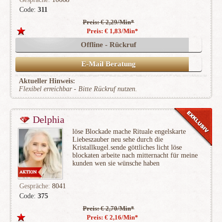
Code:
311
Preis: € 2,29/Min
*
(1181)
Preis: € 1,83/Min
*
Offline - Rückruf
E-Mail Beratung
Aktueller Hinweis:
Flexibel erreichbar - Bitte Rückruf nutzen.
Delphia
löse Blockade mache Rituale engelskarte
Liebeszauber neu sehe durch die
Kristallkugel.sende göttliches licht löse
blockaten arbeite nach mitternacht für meine
kunden wen sie wünsche haben
Gespräche:
8041
Code:
375
Preis: € 2,70/Min
*
(459)
Preis: € 2,16/Min
*