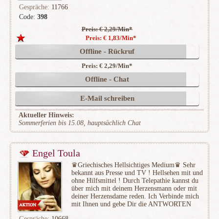
Gespräche:
11766
Code:
398
Preis: € 2,29/Min
*
(4404)
Preis: € 1,83/Min
*
Offline - Rückruf
Preis: € 2,29/Min
*
Offline - Chat
E-Mail schreiben
Aktueller Hinweis:
Sommerferien bis 15.08, hauptsächlich Chat
Engel Toula
♛Griechisches Hellsichtiges Medium♛ Sehr
bekannt aus Presse und TV ! Hellsehen mit und
ohne Hilfsmittel ! Durch Telepathie kannst du
über mich mit deinem Herzensmann oder mit
deiner Herzensdame reden. Ich Verbinde mich
mit Ihnen und gebe Dir die ANTWORTEN
Gespräche:
10668