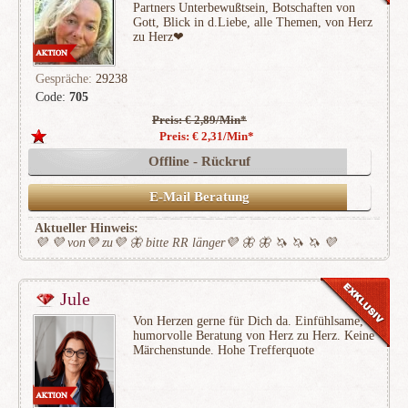
Partners Unterbewußtsein, Botschaften von
Gott, Blick in d.Liebe, alle Themen, von Herz
zu Herz❤
Gespräche:
29238
Code:
705
Preis: € 2,89/Min
*
(9979)
Preis: € 2,31/Min
*
Offline - Rückruf
E-Mail Beratung
Aktueller Hinweis:
💜 💜 von💜 zu💜 🦋 bitte RR länger💜 🦋 🦋 🦄 🦄 🦄 💜
Jule
Von Herzen gerne für Dich da. Einfühlsame,
humorvolle Beratung von Herz zu Herz. Keine
Märchenstunde. Hohe Trefferquote