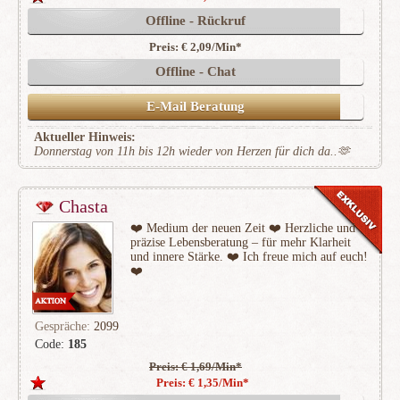
Offline - Rückruf
Preis: € 2,09/Min
*
Offline - Chat
E-Mail Beratung
Aktueller Hinweis:
Donnerstag von 11h bis 12h wieder von Herzen für dich da..🫶
Chasta
❤️ Medium der neuen Zeit ❤️ Herzliche und
präzise Lebensberatung – für mehr Klarheit
und innere Stärke. ❤️ Ich freue mich auf euch!
❤️
Gespräche:
2099
Code:
185
Preis: € 1,69/Min
*
(453)
Preis: € 1,35/Min
*