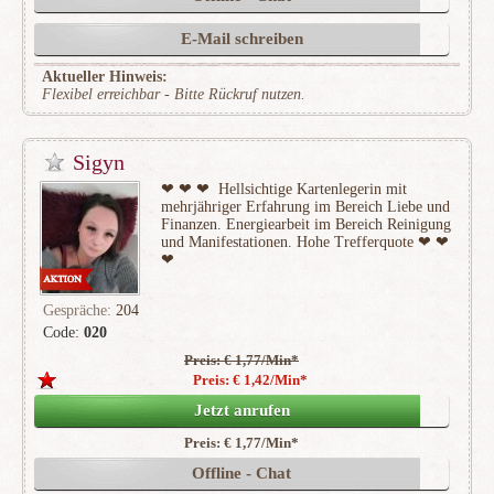
E-Mail schreiben
Aktueller Hinweis:
Flexibel erreichbar - Bitte Rückruf nutzen.
Sigyn
❤ ️❤ ️❤ ️ Hellsichtige Kartenlegerin mit
mehrjähriger Erfahrung im Bereich Liebe und
Finanzen. Energiearbeit im Bereich Reinigung
und Manifestationen. Hohe Trefferquote ❤ ️❤ ️
❤ ️
Gespräche:
204
Code:
020
Preis: € 1,77/Min
*
(5)
Preis: € 1,42/Min
*
Jetzt anrufen
Preis: € 1,77/Min
*
Offline - Chat