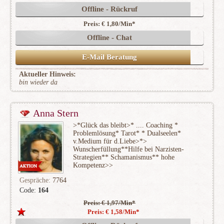
Offline - Rückruf
Preis: € 1,80/Min
*
Offline - Chat
E-Mail Beratung
Aktueller Hinweis:
bin wieder da
Anna Stern
>*Glück das bleibt>* .... Coaching *
Problemlösung* Tarot* * Dualseelen*
v.Medium für d.Liebe>*>
Wunscherfüllung**Hilfe bei Narzisten-
Strategien** Schamanismus** hohe
Kompetenz>>
Gespräche:
7764
Code:
164
Preis: € 1,97/Min
*
(1664)
Preis: € 1,58/Min
*