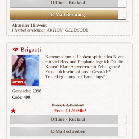
Offline - Rückruf
E-Mail Beratung
Aktueller Hinweis:
Flexibel erreichbar, AKTION: GELDCODE
Briganti
Kartenmedium auf hohem spirituellen Niveau
mit viel Herz und Emphatie lege ich Dir die
Karten! Klare Antworten mit Zeitangaben!
Freue mich sehr auf unser Gespräch*
Trauerbegleitung u. Channelings*
Gespräche:
2098
Code:
400
Preis: € 2,39/Min
*
(331)
Preis: € 1,91/Min
*
Offline - Rückruf
E-Mail schreiben