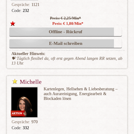
Gespräche:
1121
Code:
232
Preis: € 2,25/Min
*
(283)
Preis: € 1,80/Min
*
Offline - Rückruf
E-Mail schreiben
Aktueller Hinweis:
💝 Täglich flexibel da, oft erst gegen Abend langen RR setzen, ab
13 Uhr.
Michelle
Kartenlegen, Hellsehen & Liebesberatung –
auch Aurareinigung, Energiearbeit &
Blockaden lösen
Gespräche:
970
Code:
332