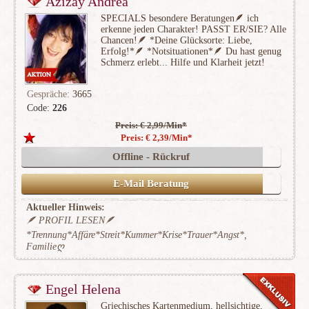
Azizay Andrea
SPECIALS besondere Beratungen🪶 ich
erkenne jeden Charakter! PASST ER/SIE? Alle
Chancen!🪶 *Deine Glücksorte: Liebe,
Erfolg!*🪶 *Notsituationen*🪶 Du hast genug
Schmerz erlebt... Hilfe und Klarheit jetzt!
Gespräche:
3665
Code:
226
Preis: € 2,99/Min
*
(475)
Preis: € 2,39/Min
*
Offline - Rückruf
E-Mail Beratung
Aktueller Hinweis:
🪶 PROFIL LESEN🪶
*Trennung*Affäre*Streit*Kummer*Krise*Trauer*Angst*,
Familieღ
Engel Helena
Griechisches Kartenmedium, hellsichtige,