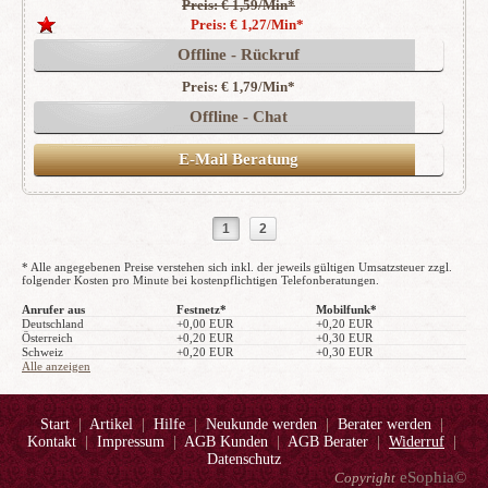
Preis: € 1,59/Min
*
(167)
Preis: € 1,27/Min
*
Offline - Rückruf
Preis: € 1,79/Min
*
Offline - Chat
E-Mail Beratung
1
2
* Alle angegebenen Preise verstehen sich inkl. der jeweils gültigen Umsatzsteuer zzgl.
folgender Kosten pro Minute bei kostenpflichtigen Telefonberatungen.
Anrufer aus
Festnetz*
Mobilfunk*
Deutschland
+0,00 EUR
+0,20 EUR
Österreich
+0,20 EUR
+0,30 EUR
Schweiz
+0,20 EUR
+0,30 EUR
Alle anzeigen
Start
|
Artikel
|
Hilfe
|
Neukunde werden
|
Berater werden
|
Kontakt
|
Impressum
|
AGB Kunden
|
AGB Berater
|
Widerruf
|
Datenschutz
eSophia©
Copyright