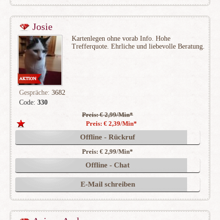
Josie
Kartenlegen ohne vorab Info. Hohe
Trefferquote. Ehrliche und liebevolle Beratung.
Gespräche:
3682
Code:
330
Preis: € 2,99/Min
*
(763)
Preis: € 2,39/Min
*
Offline - Rückruf
Preis: € 2,99/Min
*
Offline - Chat
E-Mail schreiben