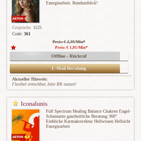
Energiearbeit, Rundumblick!
Gespräche:
1125
Code:
361
Preis: € 2,39/Min
*
(173)
Preis: € 1,91/Min
*
Offline - Rückruf
E-Mail Beratung
Aktueller Hinweis:
Flexibel erreichbar, bitte RR nutzen!
Iconalunis
Full Spectrum Healing Balance Chakren Engel-
Schamanin ganzheitliche Beratung 360°
Einblicke Karmakorrektur Hellwissen Hellsicht
Energiearbeit