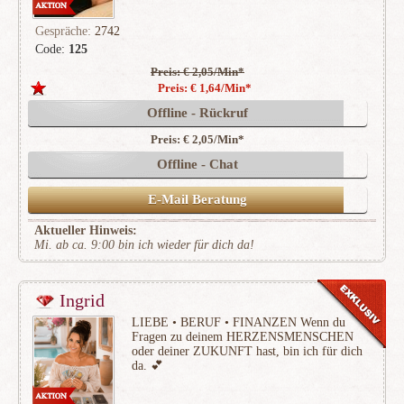
Gespräche:
2742
Code:
125
Preis: € 2,05/Min
*
(514)
Preis: € 1,64/Min
*
Offline - Rückruf
Preis: € 2,05/Min
*
Offline - Chat
E-Mail Beratung
Aktueller Hinweis:
Mi. ab ca. 9:00 bin ich wieder für dich da!
Ingrid
LIEBE • BERUF • FINANZEN Wenn du
Fragen zu deinem HERZENSMENSCHEN
oder deiner ZUKUNFT hast, bin ich für dich
da. 💕