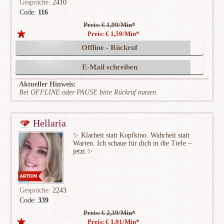
Gespräche:
2410
Code:
116
Preis: € 1,99/Min
*
(564)
Preis: € 1,59/Min
*
Offline - Rückruf
E-Mail schreiben
Aktueller Hinweis:
Bei OFFLINE oder PAUSE bitte Rückruf nutzen.
Hellaria
✨ Klarheit statt Kopfkino. Wahrheit statt
Warten. Ich schaue für dich in die Tiefe –
jetzt.✨
Gespräche:
2243
Code:
339
Preis: € 2,39/Min
*
(683)
Preis: € 1,91/Min
*