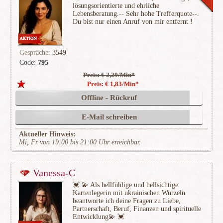
lösungsorientierte und ehrliche
Lebensberatung.-- Sehr hohe Trefferquote--.
Du bist nur einen Anruf von mir entfernt !
Gespräche:
3549
Code:
795
Preis: € 2,29/Min
*
(771)
Preis: € 1,83/Min
*
Offline - Rückruf
E-Mail schreiben
Aktueller Hinweis:
Mi, Fr von 19:00 bis 21:00 Uhr erreichbar.
Vanessa-C
💓 💫 Als hellfühlige und hellsichtige
Kartenlegerin mit ukrainischen Wurzeln
beantworte ich deine Fragen zu Liebe,
Partnerschaft, Beruf, Finanzen und spirituelle
Entwicklung💫 💓