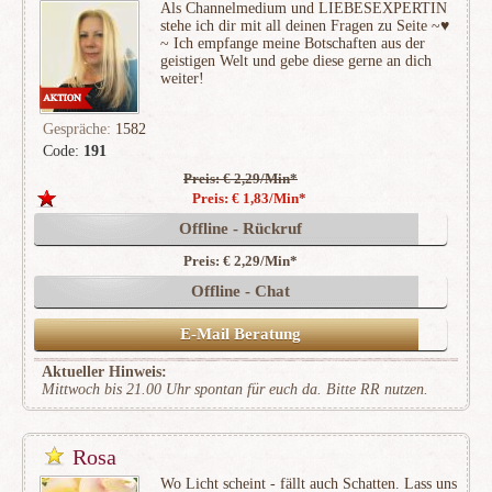
Als Channelmedium und LIEBESEXPERTIN
stehe ich dir mit all deinen Fragen zu Seite ~♥
~ Ich empfange meine Botschaften aus der
geistigen Welt und gebe diese gerne an dich
weiter!
Gespräche:
1582
Code:
191
Preis: € 2,29/Min
*
(328)
Preis: € 1,83/Min
*
Offline - Rückruf
Preis: € 2,29/Min
*
Offline - Chat
E-Mail Beratung
Aktueller Hinweis:
Mittwoch bis 21.00 Uhr spontan für euch da. Bitte RR nutzen.
Rosa
Wo Licht scheint - fällt auch Schatten. Lass uns