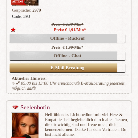
Gespräche:
2979
Code:
393
Preis: € 2,39/Min
*
(950)
Preis: € 1,91/Min
*
Offline - Rückruf
Preis: € 1,99/Min
*
Offline - Chat
E-Mail Beratung
Aktueller Hinweis:
✨️💕 05.08 bis 13:00 Uhr erreichbar📩 E-Mailberatung jederzeit
möglich.🙏📩
Seelenbotin
Hellfühlendes Lichtmedium mit viel Herz &
Empathie. Ich begleite dich durch alle Themen,
die dir wichtig sind und freue mich, dich
kennenzulernen. Danke für dein Vertrauen. Du
bist nicht alleine.