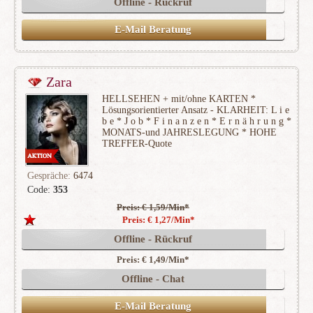
Offline - Rückruf
E-Mail Beratung
Zara
HELLSEHEN + mit/ohne KARTEN *
Lösungsorientierter Ansatz - KLARHEIT: L i e
b e * J o b * F i n a n z e n * E r n ä h r u n g *
MONATS-und JAHRESLEGUNG * HOHE
TREFFER-Quote
Gespräche:
6474
Code:
353
Preis: € 1,59/Min
*
(669)
Preis: € 1,27/Min
*
Offline - Rückruf
Preis: € 1,49/Min
*
Offline - Chat
E-Mail Beratung