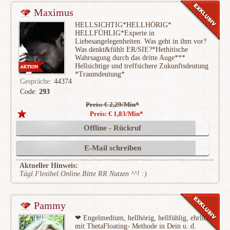
Maximus
HELLSICHTIG*HELLHÖRIG*
HELLFÜHLIG*Experte in
Liebesangelegenheiten. Was geht in ihm vor?
Was denkt&fühlt ER/SIE?*Hethitische
Wahrsagung durch das dritte Auge***
Hellsichtige und treffsichere Zukunftsdeutung
*Traumdeutung*
Gespräche:
44374
Code:
293
Preis: € 2,29/Min
*
(8930)
Preis: € 1,83/Min
*
Offline - Rückruf
E-Mail schreiben
Aktueller Hinweis:
Tägl.Flexibel.Online.Bitte RR Nutzen ^^! :)
Pammy
❤ Engelmedium, hellhörig, hellfühlig, ehrlich,
mit ThetaFloating- Methode in Dein u. d.