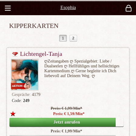
Esophia
KIPPERKARTEN
1
2
Lichtengel-Tanja
ღZeitangaben ღ Spezialgebiet: Liebe /
Dualseelen ღ Hellfühliges und hellsichtiges
Kartenmedium.ღ Gerne begleite ich Dich
liebevoll auf Deinem Weg. ღ
Gespräche:
4179
Code:
249
Preis: € 1,99/Min
*
(175)
Preis: € 1,59/Min
*
Jetzt anrufen
Preis: € 1,99/Min
*