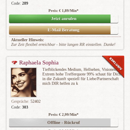
Code:
289
Preis: € 1,89/Min
*
(70)
Jetzt anrufen
E-Mail Beratung
Aktueller Hinweis:
Zur Zeit flexibel erreichbar - bitte langen RR einstellen. Danke!
Raphaela Sophia
Tiefblickendes Medium, Hellsehen, Visionen!
Extrem hohe Trefferquote 99% schaut für Dich
in die Zukunft speziell für Liebe/Partnerschaft
mich DIR helfen zu k
Gespräche:
52402
Code:
303
Preis: € 2,99/Min
*
(12950)
Offline - Rückruf