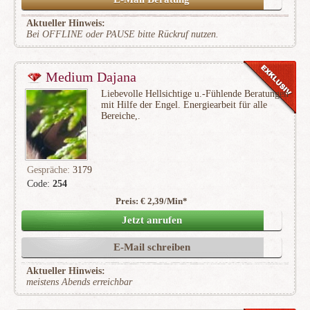
Aktueller Hinweis:
Bei OFFLINE oder PAUSE bitte Rückruf nutzen.
Medium Dajana
Liebevolle Hellsichtige u.-Fühlende Beratungen
mit Hilfe der Engel. Energiearbeit für alle
Bereiche,.
Gespräche:
3179
Code:
254
Preis: € 2,39/Min
*
(404)
Jetzt anrufen
E-Mail schreiben
Aktueller Hinweis:
meistens Abends erreichbar