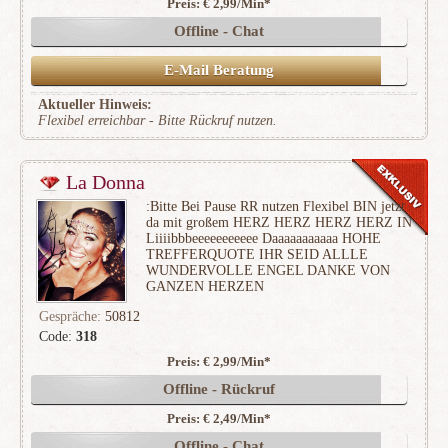
Preis: € 2,99/Min
*
Offline - Chat
E-Mail Beratung
Aktueller Hinweis:
Flexibel erreichbar - Bitte Rückruf nutzen.
La Donna
:Bitte Bei Pause RR nutzen Flexibel BIN jetzt
da mit großem HERZ HERZ HERZ HERZ IN
Liiiibbbeeeeeeeeeee Daaaaaaaaaaa HOHE
TREFFERQUOTE IHR SEID ALLLE
WUNDERVOLLE ENGEL DANKE VON
GANZEN HERZEN
Gespräche:
50812
Code:
318
Preis: € 2,99/Min
*
(15557)
Offline - Rückruf
Preis: € 2,49/Min
*
Offline - Chat