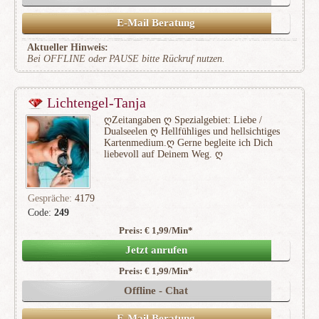
E-Mail Beratung
Aktueller Hinweis:
Bei OFFLINE oder PAUSE bitte Rückruf nutzen.
Lichtengel-Tanja
ღZeitangaben ღ Spezialgebiet: Liebe /
Dualseelen ღ Hellfühliges und hellsichtiges
Kartenmedium.ღ Gerne begleite ich Dich
liebevoll auf Deinem Weg. ღ
Gespräche:
4179
Code:
249
Preis: € 1,99/Min
*
(175)
Jetzt anrufen
Preis: € 1,99/Min
*
Offline - Chat
E-Mail Beratung