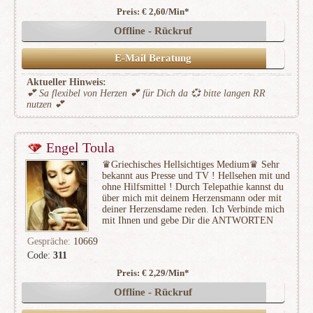
Preis: € 2,60/Min
*
(3960)
Offline - Rückruf
E-Mail Beratung
Aktueller Hinweis:
💕 Sa flexibel von Herzen 💕 für Dich da 💞 bitte langen RR
nutzen 💕
Engel Toula
♛Griechisches Hellsichtiges Medium♛ Sehr
bekannt aus Presse und TV ! Hellsehen mit und
ohne Hilfsmittel ! Durch Telepathie kannst du
über mich mit deinem Herzensmann oder mit
deiner Herzensdame reden. Ich Verbinde mich
mit Ihnen und gebe Dir die ANTWORTEN
Gespräche:
10669
Code:
311
Preis: € 2,29/Min
*
(1181)
Offline - Rückruf