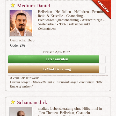
Medium Daniel
Hellsehen - Hellfühlen - Hellhören - Premium
Reiki & Kristalle - Channeling -
Frequenzen/Quantenheilung - Aurachirurgie -
Seelenarbeit - 98% Treffsicher inkl.
Zeitangaben
Gespräche:
1675
Code:
276
Preis: € 2,89/Min
*
(327)
Jetzt anrufen
E-Mail Beratung
Aktueller Hinweis:
Derzeit wegen Hitzewelle mit Einschränkungen erreichbar. Bitte
Rückruf nützen!
Schamanedirk
mediale Lebensberatung ohne Hilfsmittel in
allen Themen, Hellsehen, Channeln,