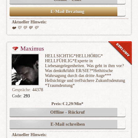
E-Mail Beratung
Aktueller Hinweis:
❤️ 💛 💚 💙 💜
Maximus
HELLSICHTIG*HELLHÖRIG*
HELLFÜHLIG*Experte in
Liebesangelegenheiten. Was geht in ihm vor?
Was denkt&fühlt ER/SIE?*Hethitische
Wahrsagung durch das dritte Auge***
Hellsichtige und treffsichere Zukunftsdeutung
*Traumdeutung*
Gespräche:
44378
Code:
293
Preis: € 2,29/Min
*
(8930)
Offline - Rückruf
E-Mail schreiben
Aktueller Hinweis: