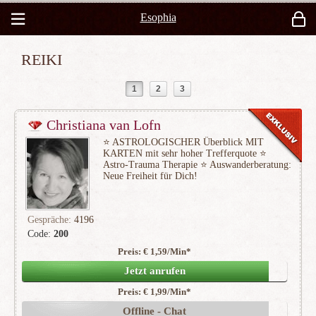
Esophia
REIKI
1
2
3
Christiana van Lofn
⭐ ️ASTROLOGISCHER Überblick MIT
KARTEN mit sehr hoher Trefferquote ⭐ ️
Astro-Trauma Therapie ⭐ ️Auswanderberatung:
Neue Freiheit für Dich!
Gespräche:
4196
Code:
200
Preis: € 1,59/Min
*
(460)
Jetzt anrufen
Preis: € 1,99/Min
*
Offline - Chat