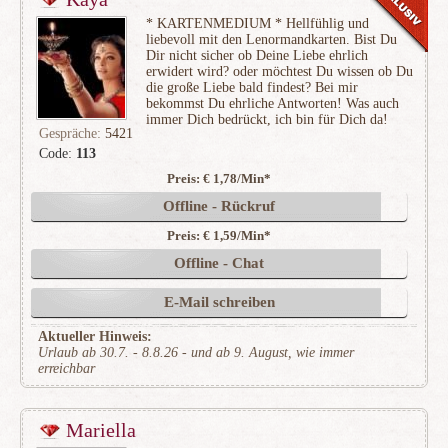
* KARTENMEDIUM * Hellfühlig und
liebevoll mit den Lenormandkarten. Bist Du
Dir nicht sicher ob Deine Liebe ehrlich
erwidert wird? oder möchtest Du wissen ob Du
die große Liebe bald findest? Bei mir
bekommst Du ehrliche Antworten! Was auch
immer Dich bedrückt, ich bin für Dich da!
Gespräche:
5421
Code:
113
Preis: € 1,78/Min
*
(437)
Offline - Rückruf
Preis: € 1,59/Min
*
Offline - Chat
E-Mail schreiben
Aktueller Hinweis:
Urlaub ab 30.7. - 8.8.26 - und ab 9. August, wie immer
erreichbar
Mariella