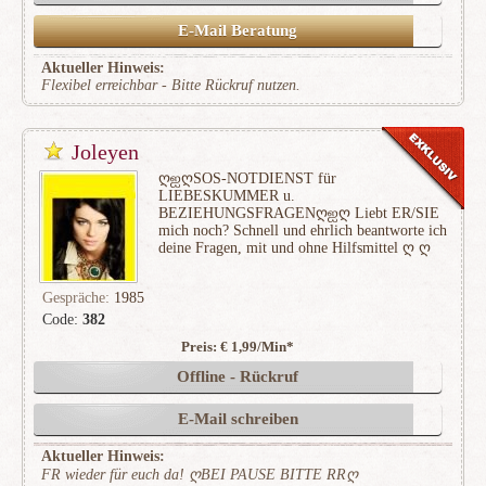
E-Mail Beratung
Aktueller Hinweis:
Flexibel erreichbar - Bitte Rückruf nutzen.
Joleyen
ღஐღSOS-NOTDIENST für
LIEBESKUMMER u.
BEZIEHUNGSFRAGENღஐღ Liebt ER/SIE
mich noch? Schnell und ehrlich beantworte ich
deine Fragen, mit und ohne Hilfsmittel ღ ღ
Gespräche:
1985
Code:
382
Preis: € 1,99/Min
*
(148)
Offline - Rückruf
E-Mail schreiben
Aktueller Hinweis:
FR wieder für euch da! ღBEI PAUSE BITTE RRღ