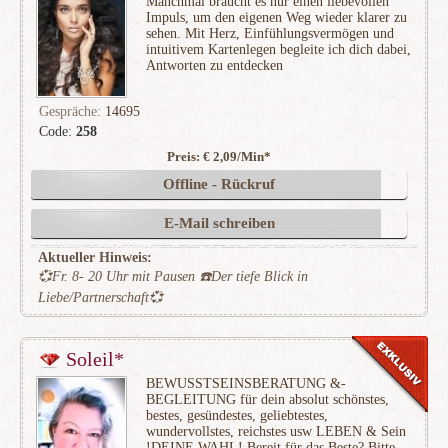
Manchmal braucht es nur einen liebevollen
Impuls, um den eigenen Weg wieder klarer zu
sehen. Mit Herz, Einfühlungsvermögen und
intuitivem Kartenlegen begleite ich dich dabei,
Antworten zu entdecken
Gespräche:
14695
Code:
258
Preis: € 2,09/Min
*
(3040)
Offline - Rückruf
E-Mail schreiben
Aktueller Hinweis:
💞Fr. 8- 20 Uhr mit Pausen ☎️Der tiefe Blick in
Liebe/Partnerschaft💞
Soleil*
BEWUSSTSEINSBERATUNG &-
BEGLEITUNG für dein absolut schönstes,
bestes, gesündestes, geliebtestes,
wundervollstes, reichstes usw LEBEN & Sein
!DEINE WAHL! Bereit für das Beste? Bitte