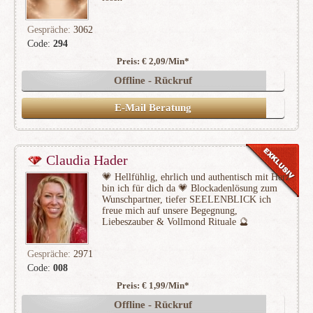
Gespräche:
3062
Code:
294
Preis: € 2,09/Min
*
(306)
Offline - Rückruf
E-Mail Beratung
Claudia Hader
💗 Hellfühlig, ehrlich und authentisch mit Herz
bin ich für dich da 💗 Blockadenlösung zum
Wunschpartner, tiefer SEELENBLICK ich
freue mich auf unsere Begegnung,
Liebeszauber & Vollmond Rituale 🔮
Gespräche:
2971
Code:
008
Preis: € 1,99/Min
*
(911)
Offline - Rückruf